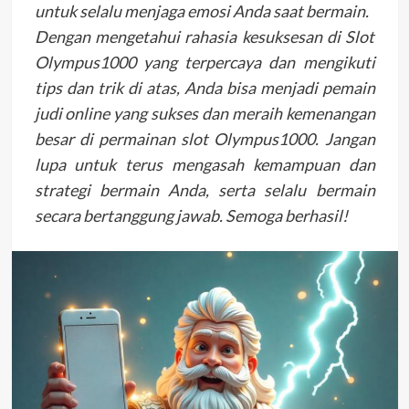
untuk selalu menjaga emosi Anda saat bermain.
Dengan mengetahui rahasia kesuksesan di Slot
Olympus1000 yang terpercaya dan mengikuti
tips dan trik di atas, Anda bisa menjadi pemain
judi online yang sukses dan meraih kemenangan
besar di permainan slot Olympus1000. Jangan
lupa untuk terus mengasah kemampuan dan
strategi bermain Anda, serta selalu bermain
secara bertanggung jawab. Semoga berhasil!