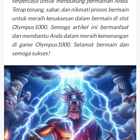
terpercaya untuk mendukung permainan Anda.
Tetap tenang, sabar, dan nikmati proses bermain
untuk meraih kesuksesan dalam bermain di slot
Olympus1000. Semoga artikel ini bermanfaat
dan membantu Anda dalam meraih kemenangan
di game Olympus1000. Selamat bermain dan
semoga sukses!