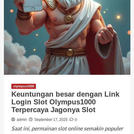
olympus1000
Keuntungan besar dengan Link
Login Slot Olympus1000
Terpercaya Jagonya Slot
0
admin
September 17, 2025
Saat ini, permainan slot online semakin populer