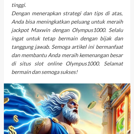
tinggi.
Dengan menerapkan strategi dan tips di atas,
Anda bisa meningkatkan peluang untuk meraih
jackpot Maxwin dengan Olympus1000. Selalu
ingat untuk tetap bermain dengan bijak dan
tanggung jawab. Semoga artikel ini bermanfaat
dan membantu Anda meraih kemenangan besar
di situs slot online Olympus1000. Selamat
bermain dan semoga sukses!