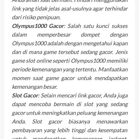
link yang tidak jelas asal-usulnya agar terhindar
dari risiko penipuan.
Olympus1000 Gacor
: Salah satu kunci sukses
dalam memperbesar dompet dengan
Olympus1000 adalah dengan mengetahui kapan
dan di mana game tersebut sedang gacor. Jenis
game slot online seperti Olympus1000 memiliki
periode kemenangan yang tertentu. Manfaatkan
momen saat game gacor untuk mendapatkan
kemenangan besar.
Slot Gacor
: Selain mencari link gacor, Anda juga
dapat mencoba bermain di slot yang sedang
gacor untuk meningkatkan peluang kemenangan
Anda. Slot gacor biasanya menawarkan
pembayaran yang lebih tinggi dan kesempatan
untuk mendapatkan kemenangan jackpot.