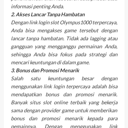
informasi penting Anda.
2. Akses Lancar Tanpa Hambatan
Dengan link login slot Olympus1000 terpercaya,
Anda bisa mengakses game tersebut dengan
lancar tanpa hambatan. Tidak ada lagging atau
gangguan yang mengganggu permainan Anda,
sehingga Anda bisa fokus pada strategi dan
mencari keuntungan di dalam game.
3. Bonus dan Promosi Menarik
Salah satu keuntungan besar dengan
menggunakan link login terpercaya adalah bisa
mendapatkan bonus dan promosi menarik.
Banyak situs slot online terbaik yang bekerja
sama dengan provider game untuk memberikan
bonus dan promosi menarik kepada para
pemainnya. Dengan menggunakan link