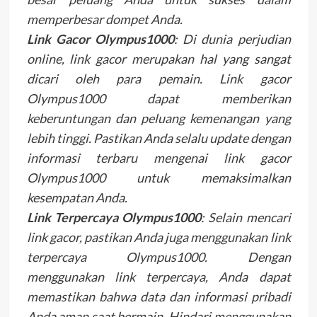
memperbesar dompet Anda.
Link Gacor Olympus1000
: Di dunia perjudian
online, link gacor merupakan hal yang sangat
dicari oleh para pemain. Link gacor
Olympus1000 dapat memberikan
keberuntungan dan peluang kemenangan yang
lebih tinggi. Pastikan Anda selalu update dengan
informasi terbaru mengenai link gacor
Olympus1000 untuk memaksimalkan
kesempatan Anda.
Link Terpercaya Olympus1000
: Selain mencari
link gacor, pastikan Anda juga menggunakan link
terpercaya Olympus1000. Dengan
menggunakan link terpercaya, Anda dapat
memastikan bahwa data dan informasi pribadi
Anda aman saat bermain. Hindari menggunakan