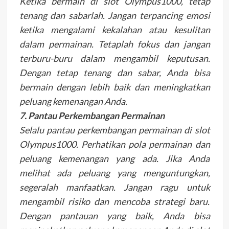
Ketika bermain di slot Olympus1000, tetap
tenang dan sabarlah. Jangan terpancing emosi
ketika mengalami kekalahan atau kesulitan
dalam permainan. Tetaplah fokus dan jangan
terburu-buru dalam mengambil keputusan.
Dengan tetap tenang dan sabar, Anda bisa
bermain dengan lebih baik dan meningkatkan
peluang kemenangan Anda.
7. Pantau Perkembangan Permainan
Selalu pantau perkembangan permainan di slot
Olympus1000. Perhatikan pola permainan dan
peluang kemenangan yang ada. Jika Anda
melihat ada peluang yang menguntungkan,
segeralah manfaatkan. Jangan ragu untuk
mengambil risiko dan mencoba strategi baru.
Dengan pantauan yang baik, Anda bisa