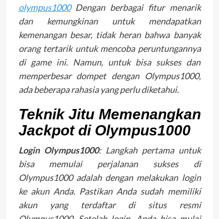
olympus1000
Dengan berbagai fitur menarik
dan kemungkinan untuk mendapatkan
kemenangan besar, tidak heran bahwa banyak
orang tertarik untuk mencoba peruntungannya
di game ini. Namun, untuk bisa sukses dan
memperbesar dompet dengan Olympus1000,
ada beberapa rahasia yang perlu diketahui.
Teknik Jitu Memenangkan
Jackpot di Olympus1000
Login Olympus1000
: Langkah pertama untuk
bisa memulai perjalanan sukses di
Olympus1000 adalah dengan melakukan login
ke akun Anda. Pastikan Anda sudah memiliki
akun yang terdaftar di situs resmi
Olympus1000. Setelah login, Anda bisa mulai