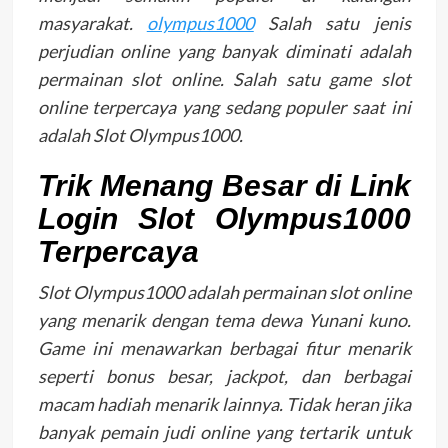
masyarakat.
olympus1000
Salah satu jenis
perjudian online yang banyak diminati adalah
permainan slot online. Salah satu game slot
online terpercaya yang sedang populer saat ini
adalah Slot Olympus1000.
Trik Menang Besar di Link
Login Slot Olympus1000
Terpercaya
Slot Olympus1000 adalah permainan slot online
yang menarik dengan tema dewa Yunani kuno.
Game ini menawarkan berbagai fitur menarik
seperti bonus besar, jackpot, dan berbagai
macam hadiah menarik lainnya. Tidak heran jika
banyak pemain judi online yang tertarik untuk