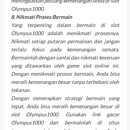
meningkatkan peluang kemenangan Anda di slot
Olympus1000.
8. Nikmati Proses Bermain
Yang terpenting dalam bermain di slot
Olympus1000 adalah menikmati prosesnya.
Nikmati setiap putaran permainan dan jangan
terlalu fokus pada kemenangan semata.
Bermainlah dengan santai dan nikmati keseruan
yang ditawarkan oleh game slot online ini.
Dengan menikmati proses bermain, Anda bisa
meraih kemenangan besar tanpa terbebani oleh
tekanan.
Dengan menerapkan strategi bermain yang
tepat, Anda bisa meraih kemenangan besar di
slot Olympus1000. Gunakan link gacor
Olympus1000 dan bermainlah di situs