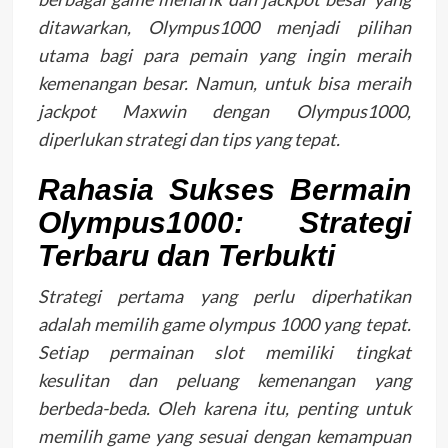
ditawarkan, Olympus1000 menjadi pilihan
utama bagi para pemain yang ingin meraih
kemenangan besar. Namun, untuk bisa meraih
jackpot Maxwin dengan Olympus1000,
diperlukan strategi dan tips yang tepat.
Rahasia Sukses Bermain
Olympus1000: Strategi
Terbaru dan Terbukti
Strategi pertama yang perlu diperhatikan
adalah memilih game olympus 1000 yang tepat.
Setiap permainan slot memiliki tingkat
kesulitan dan peluang kemenangan yang
berbeda-beda. Oleh karena itu, penting untuk
memilih game yang sesuai dengan kemampuan