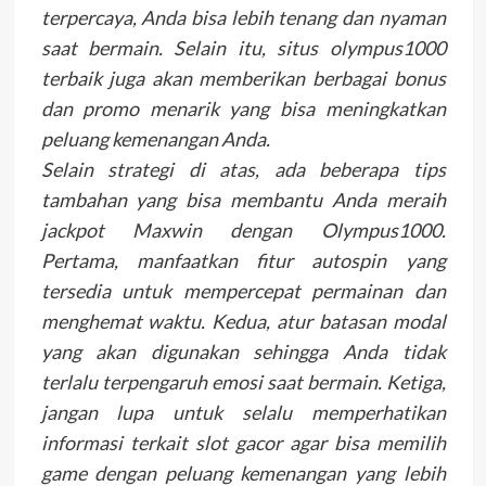
terpercaya, Anda bisa lebih tenang dan nyaman
saat bermain. Selain itu, situs olympus1000
terbaik juga akan memberikan berbagai bonus
dan promo menarik yang bisa meningkatkan
peluang kemenangan Anda.
Selain strategi di atas, ada beberapa tips
tambahan yang bisa membantu Anda meraih
jackpot Maxwin dengan Olympus1000.
Pertama, manfaatkan fitur autospin yang
tersedia untuk mempercepat permainan dan
menghemat waktu. Kedua, atur batasan modal
yang akan digunakan sehingga Anda tidak
terlalu terpengaruh emosi saat bermain. Ketiga,
jangan lupa untuk selalu memperhatikan
informasi terkait slot gacor agar bisa memilih
game dengan peluang kemenangan yang lebih