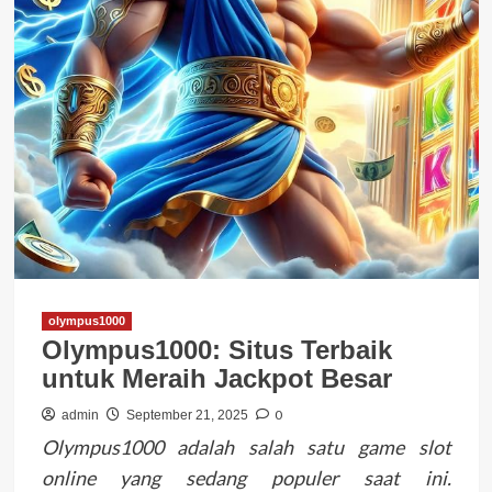
olympus1000
Olympus1000: Situs Terbaik
untuk Meraih Jackpot Besar
0
admin
September 21, 2025
Olympus1000 adalah salah satu game slot
online yang sedang populer saat ini.