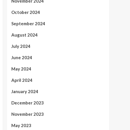
November 2024
October 2024
September 2024
August 2024
July 2024
June 2024
May 2024
April 2024
January 2024
December 2023
November 2023
May 2023