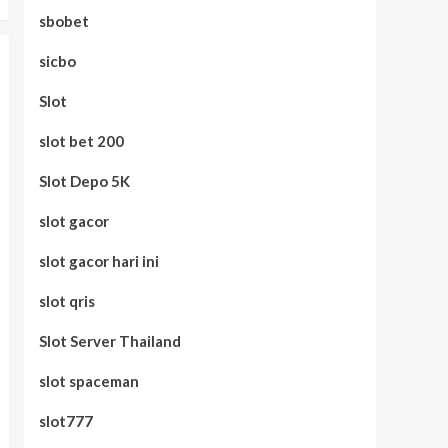
sbobet
sicbo
Slot
slot bet 200
Slot Depo 5K
slot gacor
slot gacor hari ini
slot qris
Slot Server Thailand
slot spaceman
slot777