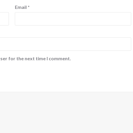
Email
*
ser for the next time I comment.