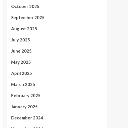
October 2025
September 2025
August 2025
July 2025
June 2025
May 2025
April 2025
March 2025
February 2025
January 2025
December 2024