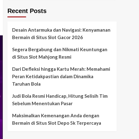
Recent Posts
Desain Antarmuka dan Navigasi: Kenyamanan
Bermain di Situs Slot Gacor 2026
Segera Bergabung dan Nikmati Keuntungan
di Situs Slot Mahjong Resmi
Dari Defleksi hingga Kartu Merah: Memahami
Peran Ketidakpastian dalam Dinamika
Taruhan Bola
Judi Bola Resmi Handicap, Hitung Selisih Tim
Sebelum Menentukan Pasar
Maksimalkan Kemenangan Anda dengan
Bermain di Situs Slot Depo 5k Terpercaya