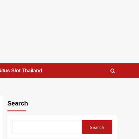
Situs Slot Thailand
Search
Search