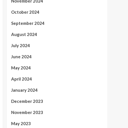
November 2024
October 2024
September 2024
August 2024
July 2024
June 2024
May 2024
April 2024
January 2024
December 2023
November 2023
May 2023