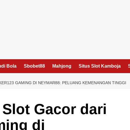
udi Bola
Sbobet88
Mahjong
Situs Slot Kamboja
KER123 GAMING DI NEYMAR88: PELUANG KEMENANGAN TINGGI
Slot Gacor dari
ing di