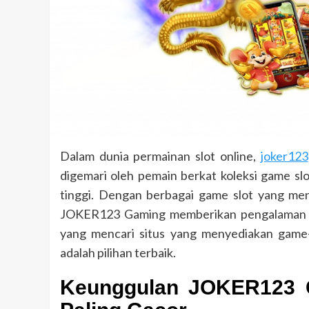
Dalam dunia permainan slot online,
joker123
digemari oleh pemain berkat koleksi game s
tinggi. Dengan berbagai game slot yang me
JOKER123 Gaming memberikan pengalaman b
yang mencari situs yang menyediakan gam
adalah pilihan terbaik.
Keunggulan JOKER123 G