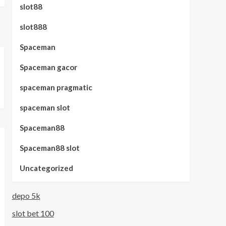
slot88
slot888
Spaceman
Spaceman gacor
spaceman pragmatic
spaceman slot
Spaceman88
Spaceman88 slot
Uncategorized
depo 5k
slot bet 100