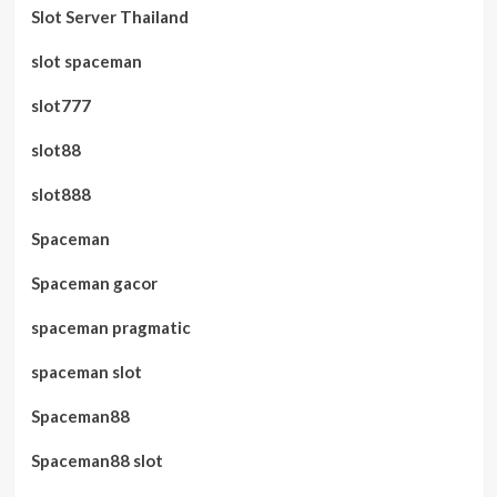
Slot Server Thailand
slot spaceman
slot777
slot88
slot888
Spaceman
Spaceman gacor
spaceman pragmatic
spaceman slot
Spaceman88
Spaceman88 slot