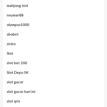
mahjong slot
neymar88
olympus1000
sbobet
sicbo
Slot
slot bet 200
Slot Depo 5K
slot gacor
slot gacor hari ini
slot qris