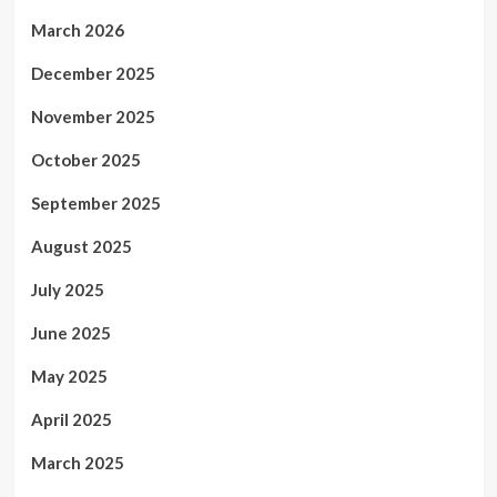
March 2026
December 2025
November 2025
October 2025
September 2025
August 2025
July 2025
June 2025
May 2025
April 2025
March 2025