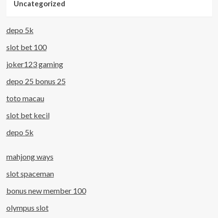
Uncategorized
depo 5k
slot bet 100
joker123 gaming
depo 25 bonus 25
toto macau
slot bet kecil
depo 5k
mahjong ways
slot spaceman
bonus new member 100
olympus slot