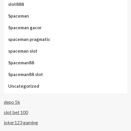
slot888
Spaceman
Spaceman gacor
spaceman pragmatic
spaceman slot
Spaceman88
Spaceman88 slot
Uncategorized
depo 5k
slot bet 100
joker123 gaming