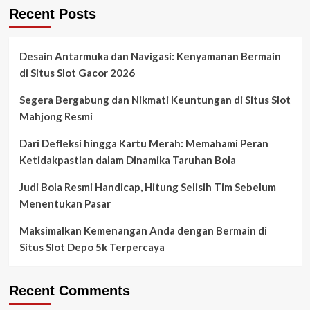
Recent Posts
Desain Antarmuka dan Navigasi: Kenyamanan Bermain
di Situs Slot Gacor 2026
Segera Bergabung dan Nikmati Keuntungan di Situs Slot
Mahjong Resmi
Dari Defleksi hingga Kartu Merah: Memahami Peran
Ketidakpastian dalam Dinamika Taruhan Bola
Judi Bola Resmi Handicap, Hitung Selisih Tim Sebelum
Menentukan Pasar
Maksimalkan Kemenangan Anda dengan Bermain di
Situs Slot Depo 5k Terpercaya
Recent Comments