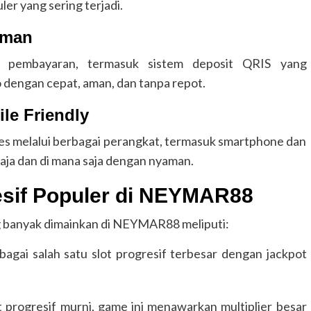
ler yang sering terjadi.
Aman
pembayaran, termasuk sistem deposit QRIS yang
dengan cepat, aman, dan tanpa repot.
le Friendly
s melalui berbagai perangkat, termasuk smartphone dan
aja dan di mana saja dengan nyaman.
esif Populer di NEYMAR88
ng banyak dimainkan di NEYMAR88 meliputi:
ebagai salah satu slot progresif terbesar dengan jackpot
 progresif murni, game ini menawarkan multiplier besar