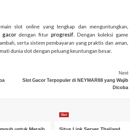
ain slot online yang lengkap dan menguntungkan,
t gacor
dengan fitur
progresif
. Dengan koleksi game
rtambah, serta sistem pembayaran yang praktis dan aman,
ati dunia slot dengan peluang keuntungan besar.
Next
pa
Slot Gacor Terpopuler di NEYMAR88 yang Wajib
Dicoba
Slot
Ampuh untuk Meraih
Situs Link Server Thailand