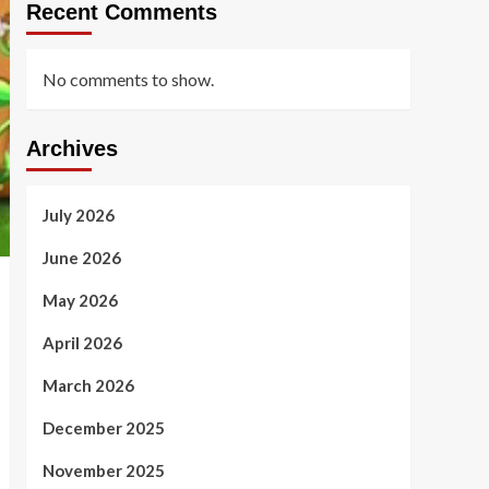
Recent Comments
No comments to show.
Archives
July 2026
June 2026
May 2026
April 2026
March 2026
December 2025
November 2025