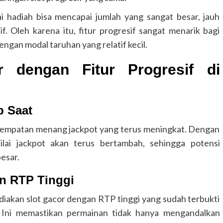
ai hadiah bisa mencapai jumlah yang sangat besar, jauh
if. Oleh karena itu, fitur progresif sangat menarik bagi
gan modal taruhan yang relatif kecil.
 dengan Fitur Progresif di
p Saat
empatan menang jackpot yang terus meningkat. Dengan
ilai jackpot akan terus bertambah, sehingga potensi
esar.
an RTP Tinggi
iakan slot gacor dengan RTP tinggi yang sudah terbukti
 Ini memastikan permainan tidak hanya mengandalkan