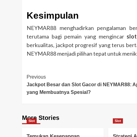
Kesimpulan
NEYMAR88 menghadirkan pengalaman berm
terutama bagi pemain yang mengincar
slo
berkualitas, jackpot progresif yang terus be
NEYMAR88 menjadi pilihan tepat untuk menikm
Post
Previous
Jackpot Besar dan Slot Gacor di NEYMAR88: A
Navigation
yang Membuatnya Spesial?
More Stories
Slot
Slot
Temukan Kesenangan
Strategi 