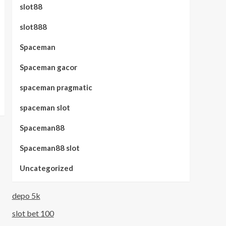
slot88
slot888
Spaceman
Spaceman gacor
spaceman pragmatic
spaceman slot
Spaceman88
Spaceman88 slot
Uncategorized
depo 5k
slot bet 100