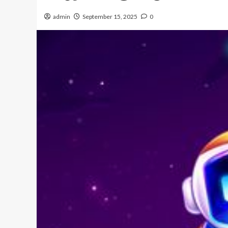
admin
September 15, 2025
0