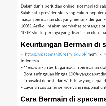
Dalam dunia perjudian online, slot menjadi sa
Salah satu provider slot yang cukup popul
macam permainan slot yang menarik dengan 
100%. Artikel ini akan membahas tentang sl
100% slot terpercaya yang disediakan oleh s
Keuntungan Bermain di
–
https://spaceman88resmi.edu.pl/
memiliki r
Indonesia.
– Menawarkan berbagai macam permainan slot
– Bonus mingguan hingga 100% yang dapat dini
– Transaksi deposit dan withdraw yang cepat 
– Layanan customer service yang responsif u
Cara Bermain di spacem