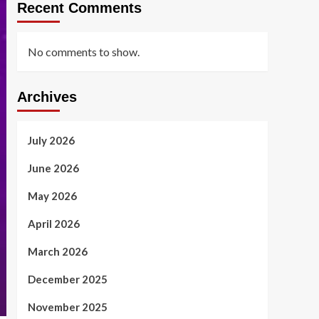
Recent Comments
No comments to show.
Archives
July 2026
June 2026
May 2026
April 2026
March 2026
December 2025
November 2025