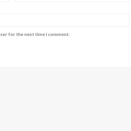
ser for the next time I comment.