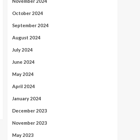
November 2024
October 2024
September 2024
August 2024
July 2024
June 2024
May 2024
April 2024
January 2024
December 2023
November 2023
May 2023