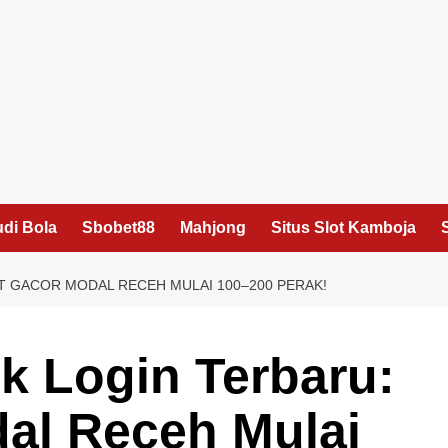
udi Bola
Sbobet88
Mahjong
Situs Slot Kamboja
T GACOR MODAL RECEH MULAI 100–200 PERAK!
 Login Terbaru:
al Receh Mulai