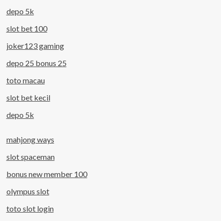
depo 5k
slot bet 100
joker123 gaming
depo 25 bonus 25
toto macau
slot bet kecil
depo 5k
mahjong ways
slot spaceman
bonus new member 100
olympus slot
toto slot login