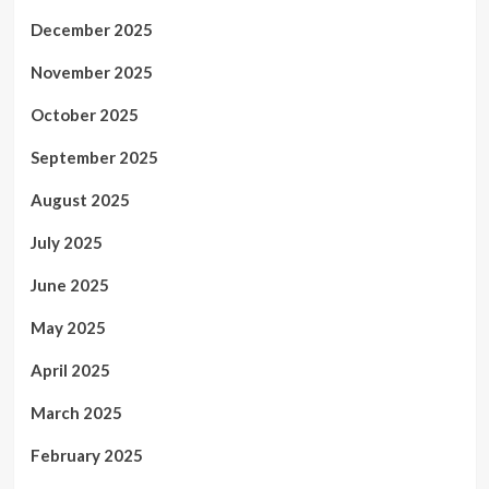
December 2025
November 2025
October 2025
September 2025
August 2025
July 2025
June 2025
May 2025
April 2025
March 2025
February 2025