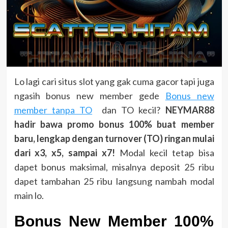
Lo lagi cari situs slot yang gak cuma gacor tapi juga
ngasih bonus new member gede
Bonus new
member tanpa TO
dan TO kecil?
NEYMAR88
hadir bawa promo bonus 100% buat member
baru, lengkap dengan turnover (TO) ringan mulai
dari x3, x5, sampai x7!
Modal kecil tetap bisa
dapet bonus maksimal, misalnya deposit 25 ribu
dapet tambahan 25 ribu langsung nambah modal
main lo.
Bonus New Member 100%