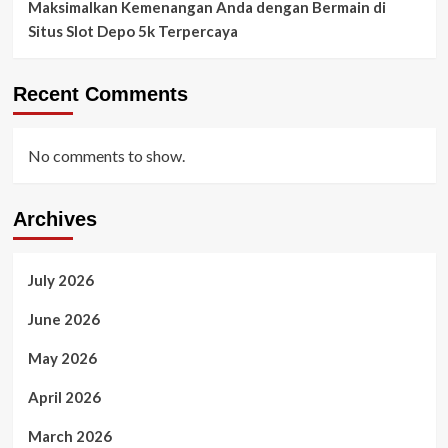
Maksimalkan Kemenangan Anda dengan Bermain di
Situs Slot Depo 5k Terpercaya
Recent Comments
No comments to show.
Archives
July 2026
June 2026
May 2026
April 2026
March 2026