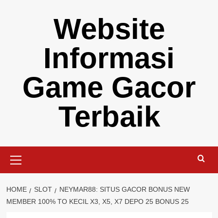
Skip
Website
to
content
Informasi
Game Gacor
Terbaik
Primary
Menu
HOME
SLOT
NEYMAR88: SITUS GACOR BONUS NEW
MEMBER 100% TO KECIL X3, X5, X7 DEPO 25 BONUS 25