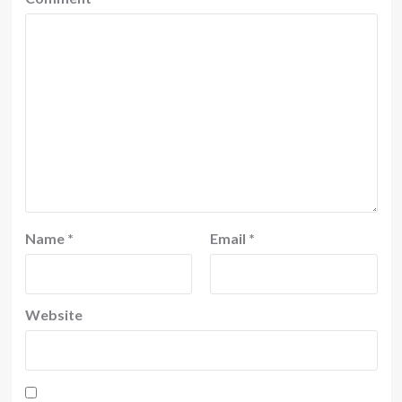
Name
*
Email
*
Website