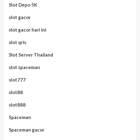
Slot Depo 5K
slot gacor
slot gacor hari ini
slot qris
Slot Server Thailand
slot spaceman
slot777
slot88
slot888
Spaceman
Spaceman gacor