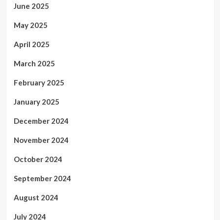
June 2025
May 2025
April 2025
March 2025
February 2025
January 2025
December 2024
November 2024
October 2024
September 2024
August 2024
July 2024