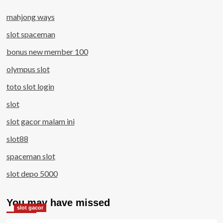
mahjong ways
slot spaceman
bonus new member 100
olympus slot
toto slot login
slot
slot gacor malam ini
slot88
spaceman slot
slot depo 5000
You may have missed
slot gacor