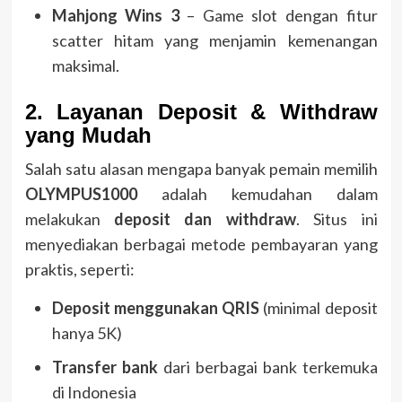
Mahjong Wins 3
– Game slot dengan fitur
scatter hitam yang menjamin kemenangan
maksimal.
2. Layanan Deposit & Withdraw
yang Mudah
Salah satu alasan mengapa banyak pemain memilih
OLYMPUS1000
adalah kemudahan dalam
melakukan
deposit dan withdraw
. Situs ini
menyediakan berbagai metode pembayaran yang
praktis, seperti:
Deposit menggunakan QRIS
(minimal deposit
hanya 5K)
Transfer bank
dari berbagai bank terkemuka
di Indonesia