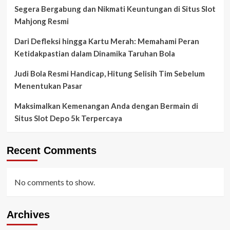
Segera Bergabung dan Nikmati Keuntungan di Situs Slot
Mahjong Resmi
Dari Defleksi hingga Kartu Merah: Memahami Peran
Ketidakpastian dalam Dinamika Taruhan Bola
Judi Bola Resmi Handicap, Hitung Selisih Tim Sebelum
Menentukan Pasar
Maksimalkan Kemenangan Anda dengan Bermain di
Situs Slot Depo 5k Terpercaya
Recent Comments
No comments to show.
Archives