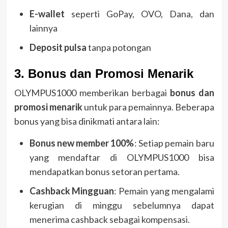
E-wallet
seperti GoPay, OVO, Dana, dan
lainnya
Deposit pulsa
tanpa potongan
3. Bonus dan Promosi Menarik
OLYMPUS1000 memberikan berbagai
bonus dan
promosi menarik
untuk para pemainnya. Beberapa
bonus yang bisa dinikmati antara lain:
Bonus new member 100%
: Setiap pemain baru
yang mendaftar di OLYMPUS1000 bisa
mendapatkan bonus setoran pertama.
Cashback Mingguan
: Pemain yang mengalami
kerugian di minggu sebelumnya dapat
menerima cashback sebagai kompensasi.