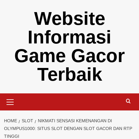
Skip
Website
to
content
Informasi
Game Gacor
Terbaik
Primary
Menu
HOME
SLOT
NIKMATI SENSASI KEMENANGAN DI
OLYMPUS1000: SITUS SLOT DENGAN SLOT GACOR DAN RTP
TINGGI