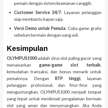
pemain dengan sistem keamanan canggih.
Customer Service 24/7
: Layanan pelanggan
siap membantu kapan saja.
Versi Demo untuk Pemula
: Coba game gratis
sebelum bermain dengan uang asli.
Kesimpulan
OLYMPUS1000
adalah situs slot paling gacor yang
menawarkan
game-game slot terbaik
,
kemudahan transaksi, dan bonus menarik untuk
pemainnya. Dengan
RTP tinggi
, layanan
pelanggan profesional, dan fitur-fitur yang
menguntungkan, OLYMPUS1000 menjadi tempat
yang tepat untuk menikmati pengalaman bermain
slot yang aman dan menyenangkan. Jika Anda