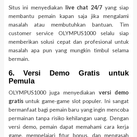
Situs ini menyediakan
live chat 24/7
yang siap
membantu pemain kapan saja jika mengalami
masalah atau membutuhkan bantuan. Tim
customer service OLYMPUS1000 selalu siap
memberikan solusi cepat dan profesional untuk
masalah apa pun yang mungkin timbul selama
bermain.
6. Versi Demo Gratis untuk
Pemula
OLYMPUS1000 juga menyediakan
versi demo
gratis
untuk game-game slot populer. Ini sangat
bermanfaat bagi pemain baru yang ingin mencoba
permainan tanpa risiko kehilangan uang. Dengan
versi demo, pemain dapat memahami cara kerja
game, mempelajari fitur bonus, dan mengasah