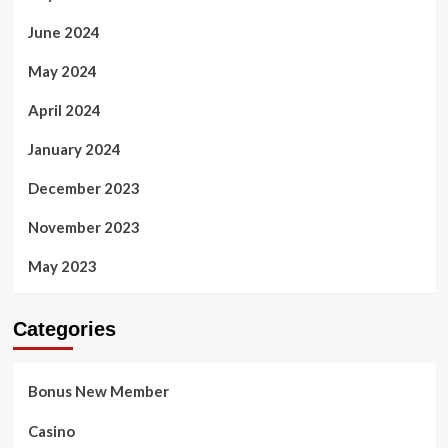
June 2024
May 2024
April 2024
January 2024
December 2023
November 2023
May 2023
Categories
Bonus New Member
Casino