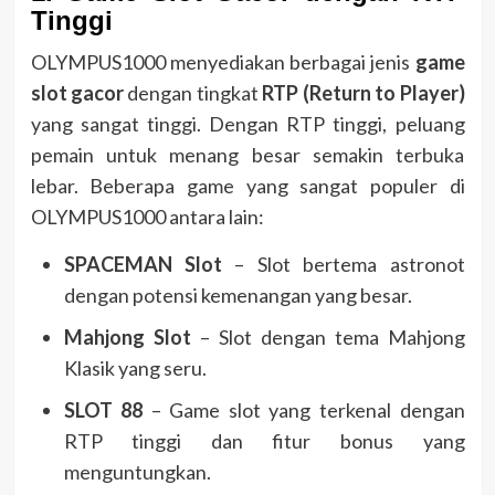
Tinggi
OLYMPUS1000 menyediakan berbagai jenis
game
slot gacor
dengan tingkat
RTP (Return to Player)
yang sangat tinggi. Dengan RTP tinggi, peluang
pemain untuk menang besar semakin terbuka
lebar. Beberapa game yang sangat populer di
OLYMPUS1000 antara lain:
SPACEMAN Slot
– Slot bertema astronot
dengan potensi kemenangan yang besar.
Mahjong Slot
– Slot dengan tema Mahjong
Klasik yang seru.
SLOT 88
– Game slot yang terkenal dengan
RTP tinggi dan fitur bonus yang
menguntungkan.