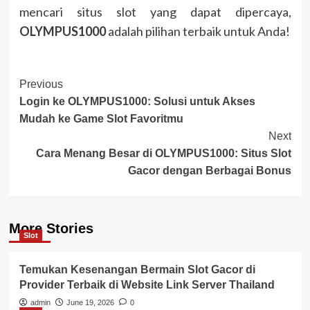
mencari situs slot yang dapat dipercaya,
OLYMPUS1000
adalah pilihan terbaik untuk Anda!
Post
Previous
Login ke OLYMPUS1000: Solusi untuk Akses
Navigation
Mudah ke Game Slot Favoritmu
Next
Cara Menang Besar di OLYMPUS1000: Situs Slot
Gacor dengan Berbagai Bonus
More Stories
Slot
Temukan Kesenangan Bermain Slot Gacor di
Provider Terbaik di Website Link Server Thailand
admin
June 19, 2026
0