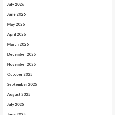
July 2026
June 2026
May 2026
April 2026
March 2026
December 2025
November 2025
October 2025
September 2025
August 2025
July 2025
June 2025