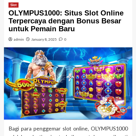
Slot
OLYMPUS1000: Situs Slot Online
Terpercaya dengan Bonus Besar
untuk Pemain Baru
admin
January 8, 2025
0
Bagi para penggemar slot online, OLYMPUS1000