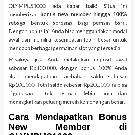
OLYMPUS1000, ada kabar baik! Situs ini
memberikan
bonus new member hingga 100%
sebagai bentuk apresiasi bagi pemain baru.
Dengan bonus ini, Anda bisa menggandakan modal
awal dan memiliki kesempatan lebih besar untuk
mencoba berbagai permainan slot yang tersedia.
Misalnya, jika Anda melakukan deposit awal
sebesar Rp100.000, dengan bonus 100% Anda
akan mendapatkan tambahan saldo sebesar
Rp100.000. Total saldo sebesar Rp200.000 ini bisa
digunakan untuk bermain lebih lama dan
meningkatkan peluang meraih kemenangan besar.
Cara Mendapatkan Bonus
New Member di