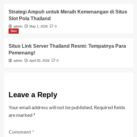
Strategi Ampuh untuk Meraih Kemenangan di Situs
Slot Pola Thailand
admin
May 1, 2026
0
Slot
Situs Link Server Thailand Resmi: Tempatnya Para
Pemenang!
admin
April 30, 2026
0
Leave a Reply
Your email address will not be published.
Required fields
are marked
*
Comment
*