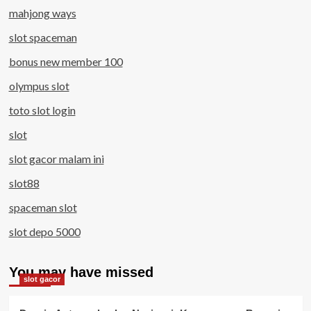
mahjong ways
slot spaceman
bonus new member 100
olympus slot
toto slot login
slot
slot gacor malam ini
slot88
spaceman slot
slot depo 5000
You may have missed
slot gacor