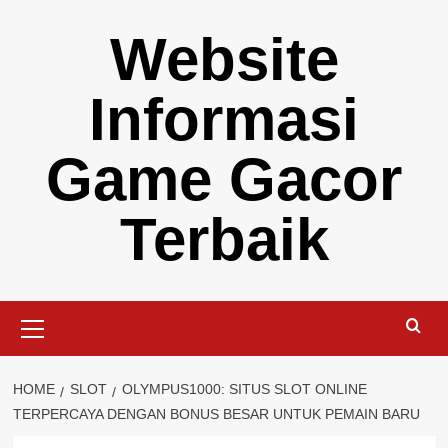
Skip
Website
to
content
Informasi
Game Gacor
Terbaik
Primary
Menu
HOME
SLOT
OLYMPUS1000: SITUS SLOT ONLINE
TERPERCAYA DENGAN BONUS BESAR UNTUK PEMAIN BARU