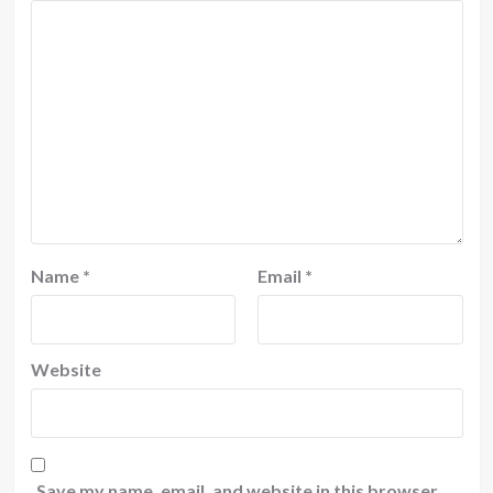
Name
*
Email
*
Website
Save my name, email, and website in this browser