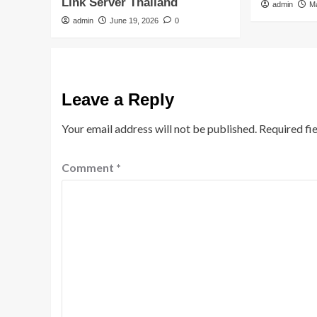
Link Server Thailand
admin
M
admin
June 19, 2026
0
Leave a Reply
Your email address will not be published.
Required fi
Comment
*