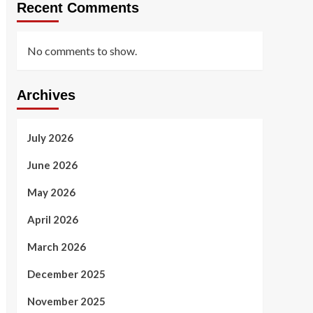
Recent Comments
No comments to show.
Archives
July 2026
June 2026
May 2026
April 2026
March 2026
December 2025
November 2025