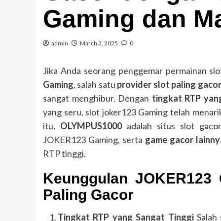
Gaming dan M
admin
March 2, 2025
0
Jika Anda seorang penggemar permainan slot 
Gaming
, salah satu
provider slot paling gaco
sangat menghibur. Dengan
tingkat RTP yang
yang seru,
slot joker
123 Gaming telah menarik
itu,
OLYMPUS1000
adalah situs slot gaco
JOKER123 Gaming, serta
game gacor lainny
RTP tinggi.
Keunggulan JOKER123 G
Paling Gacor
Tingkat RTP yang Sangat Tinggi
Salah 