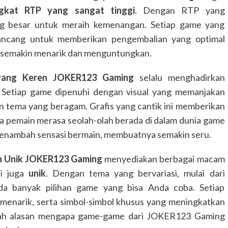
ngkat RTP yang sangat tinggi
. Dengan RTP yang
ng besar untuk meraih kemenangan. Setiap game yang
ancang untuk memberikan pengembalian yang optimal
n semakin menarik dan menguntungkan.
yang Keren
JOKER123 Gaming
selalu menghadirkan
. Setiap game dipenuhi dengan visual yang memanjakan
in tema yang beragam. Grafis yang cantik ini memberikan
a pemain merasa seolah-olah berada di dalam dunia game
 menambah sensasi bermain, membuatnya semakin seru.
n Unik
JOKER123 Gaming
menyediakan berbagai macam
pi juga
unik
. Dengan tema yang bervariasi, mulai dari
 ada banyak pilihan game yang bisa Anda coba. Setiap
g menarik, serta simbol-simbol khusus yang meningkatkan
nilah alasan mengapa game-game dari JOKER123 Gaming