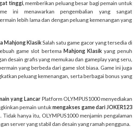
at tinggi
, memberikan peluang besar bagi pemain untuk
ame ini menawarkan pengembalian yang sangat
ermain lebih lama dan dengan peluang kemenangan yang
a Mahjong Klasik
Salah satu game gacor yang tersedia di
sebuah game slot bertema
Mahjong Klasik
yang penuh
gan desain grafis yang memukau dan gameplay yang seru,
main yang berbeda dari game slot biasa. Game ini juga
ngkatkan peluang kemenangan, serta berbagai bonus yang
ain yang Lancar
Platform OLYMPUS1000 menyediakan
gkinkan pemain untuk
mengakses game dari JOKER123
. Tidak hanya itu, OLYMPUS1000 menjamin pengalaman
ngan server yang stabil dan desain yang ramah pengguna.