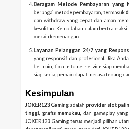
Beragam Metode Pembayaran yang M
berbagai metode pembayaran, termasuk
d
dan withdraw yang cepat dan aman mema
kesulitan. Kemudahan dalam bertransaks
meraih kemenangan.
Layanan Pelanggan 24/7 yang Respons
yang responsif dan profesional. Jika An
bermain, tim customer service siap memb
siap sedia, pemain dapat merasa tenang da
Kesimpulan
JOKER123 Gaming
adalah
provider slot pali
tinggi
,
grafis memukau
, dan gameplay yang 
JOKER123 Gaming terus menjadi pilihan utam