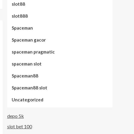
slot88
slot888
Spaceman
Spaceman gacor
spaceman pragmatic
spaceman slot
Spaceman88
Spaceman88 slot
Uncategorized
depo 5k
slot bet 100