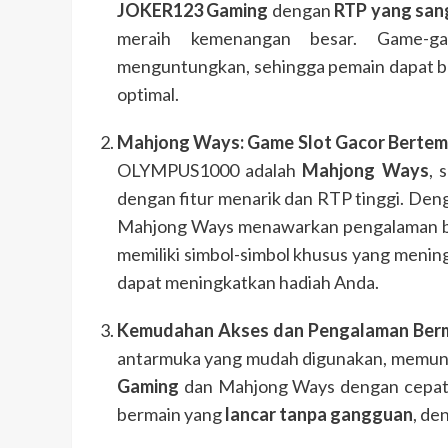
JOKER123 Gaming
dengan
RTP yang sang
meraih kemenangan besar. Game-g
menguntungkan, sehingga pemain dapat b
optimal.
Mahjong Ways: Game Slot Gacor Bertem
OLYMPUS1000 adalah
Mahjong Ways
, 
dengan fitur menarik dan RTP tinggi. Den
Mahjong Ways menawarkan pengalaman ber
memiliki simbol-simbol khusus yang meni
dapat meningkatkan hadiah Anda.
Kemudahan Akses dan Pengalaman Berm
antarmuka yang mudah digunakan, memun
Gaming
dan Mahjong Ways dengan cepat
bermain yang
lancar tanpa gangguan
, de