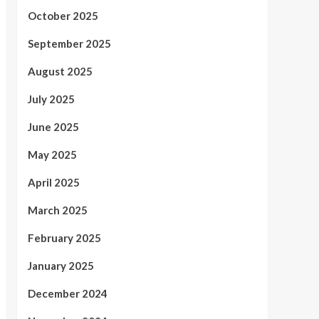
October 2025
September 2025
August 2025
July 2025
June 2025
May 2025
April 2025
March 2025
February 2025
January 2025
December 2024