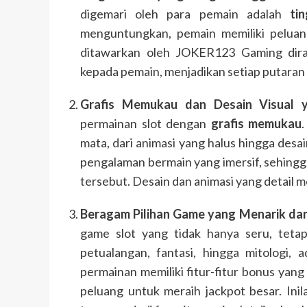
digemari oleh para pemain adalah
ti
menguntungkan, pemain memiliki pelua
ditawarkan oleh JOKER123 Gaming dir
kepada pemain, menjadikan setiap putara
Grafis Memukau dan Desain Visual 
permainan slot dengan
grafis memukau
mata, dari animasi yang halus hingga desa
pengalaman bermain yang imersif, sehingg
tersebut. Desain dan animasi yang detail
Beragam Pilihan Game yang Menarik da
game slot yang tidak hanya seru, teta
petualangan, fantasi, hingga mitologi,
permainan memiliki fitur-fitur bonus yan
peluang untuk meraih jackpot besar. I