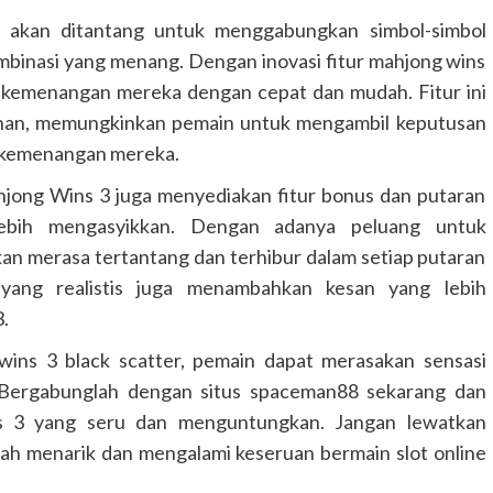
akan ditantang untuk menggabungkan simbol-simbol
binasi yang menang. Dengan inovasi fitur mahjong wins
 kemenangan mereka dengan cepat dan mudah. Fitur ini
nan, memungkinkan pemain untuk mengambil keputusan
i kemenangan mereka.
ahjong Wins 3 juga menyediakan fitur bonus dan putaran
ebih mengasyikkan. Dengan adanya peluang untuk
n merasa tertantang dan terhibur dalam setiap putaran
yang realistis juga menambahkan kesan yang lebih
.
 wins 3 black scatter, pemain dapat merasakan sensasi
Bergabunglah dengan situs spaceman88 sekarang dan
s 3 yang seru dan menguntungkan. Jangan lewatkan
h menarik dan mengalami keseruan bermain slot online