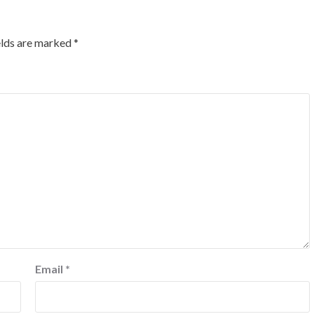
elds are marked
*
Email
*