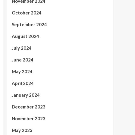
November 2024
October 2024
September 2024
August 2024
July 2024
June 2024
May 2024
April 2024
January 2024
December 2023
November 2023
May 2023