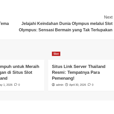
Next
 Tema
Jelajahi Keindahan Dunia Olympus melalui Slot
Olympus: Sensasi Bermain yang Tak Terlupakan
Slot
Ampuh untuk Meraih
Situs Link Server Thailand
n di Situs Slot
Resmi: Tempatnya Para
land
Pemenang!
ay 1, 2026
0
admin
April 30, 2026
0