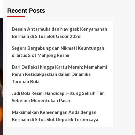
Recent Posts
Desain Antarmuka dan Navigasi: Kenyamanan
Bermain di Situs Slot Gacor 2026
Segera Bergabung dan Nikmati Keuntungan
di Situs Slot Mahjong Resmi
Dari Defleksi hingga Kartu Merah: Memahami
Peran Ketidakpastian dalam Dinamika
Taruhan Bola
Judi Bola Resmi Handicap, Hitung Selisih Tim
Sebelum Menentukan Pasar
Maksimalkan Kemenangan Anda dengan
Bermain di Situs Slot Depo 5k Terpercaya