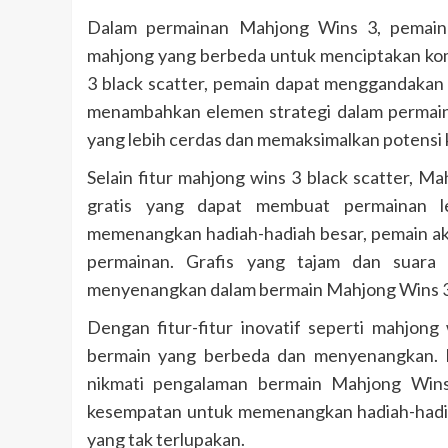
Dalam permainan Mahjong Wins 3, pemain 
mahjong yang berbeda untuk menciptakan kom
3 black scatter, pemain dapat menggandakan
menambahkan elemen strategi dalam permai
yang lebih cerdas dan memaksimalkan potens
Selain fitur mahjong wins 3 black scatter, M
gratis yang dapat membuat permainan l
memenangkan hadiah-hadiah besar, pemain aka
permainan. Grafis yang tajam dan suara 
menyenangkan dalam bermain Mahjong Wins 3
Dengan fitur-fitur inovatif seperti mahjong
bermain yang berbeda dan menyenangkan. 
nikmati pengalaman bermain Mahjong Win
kesempatan untuk memenangkan hadiah-hadia
yang tak terlupakan.