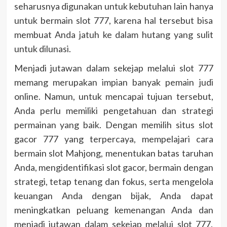
seharusnya digunakan untuk kebutuhan lain hanya
untuk bermain slot 777, karena hal tersebut bisa
membuat Anda jatuh ke dalam hutang yang sulit
untuk dilunasi.
Menjadi jutawan dalam sekejap melalui slot 777
memang merupakan impian banyak pemain judi
online. Namun, untuk mencapai tujuan tersebut,
Anda perlu memiliki pengetahuan dan strategi
permainan yang baik. Dengan memilih situs slot
gacor 777 yang terpercaya, mempelajari cara
bermain slot Mahjong, menentukan batas taruhan
Anda, mengidentifikasi slot gacor, bermain dengan
strategi, tetap tenang dan fokus, serta mengelola
keuangan Anda dengan bijak, Anda dapat
meningkatkan peluang kemenangan Anda dan
menjadi jutawan dalam sekejap melalui slot 777.