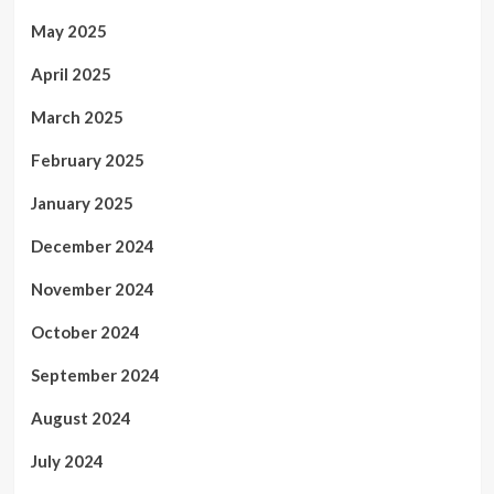
May 2025
April 2025
March 2025
February 2025
January 2025
December 2024
November 2024
October 2024
September 2024
August 2024
July 2024