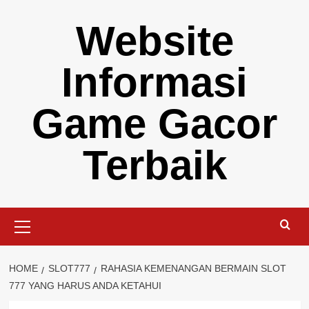
Skip
Website
to
content
Informasi
Game Gacor
Terbaik
Primary
Menu
HOME
SLOT777
RAHASIA KEMENANGAN BERMAIN SLOT
777 YANG HARUS ANDA KETAHUI