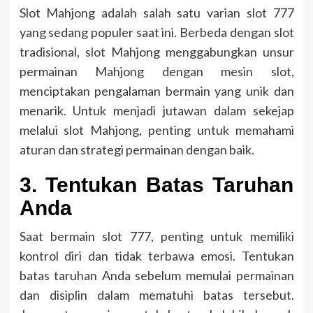
Slot Mahjong adalah salah satu varian slot 777
yang sedang populer saat ini. Berbeda dengan slot
tradisional, slot Mahjong menggabungkan unsur
permainan Mahjong dengan mesin slot,
menciptakan pengalaman bermain yang unik dan
menarik. Untuk menjadi jutawan dalam sekejap
melalui slot Mahjong, penting untuk memahami
aturan dan strategi permainan dengan baik.
3. Tentukan Batas Taruhan
Anda
Saat bermain slot 777, penting untuk memiliki
kontrol diri dan tidak terbawa emosi. Tentukan
batas taruhan Anda sebelum memulai permainan
dan disiplin dalam mematuhi batas tersebut.