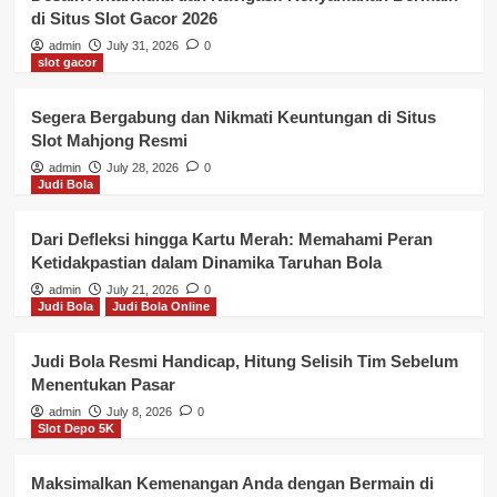
di Situs Slot Gacor 2026
admin
July 31, 2026
0
slot gacor
Segera Bergabung dan Nikmati Keuntungan di Situs
Slot Mahjong Resmi
admin
July 28, 2026
0
Judi Bola
Dari Defleksi hingga Kartu Merah: Memahami Peran
Ketidakpastian dalam Dinamika Taruhan Bola
admin
July 21, 2026
0
Judi Bola
Judi Bola Online
Judi Bola Resmi Handicap, Hitung Selisih Tim Sebelum
Menentukan Pasar
admin
July 8, 2026
0
Slot Depo 5K
Maksimalkan Kemenangan Anda dengan Bermain di