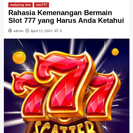
mahjong slot
slot777
Rahasia Kemenangan Bermain
Slot 777 yang Harus Anda Ketahui
admin
April 11, 2025
0