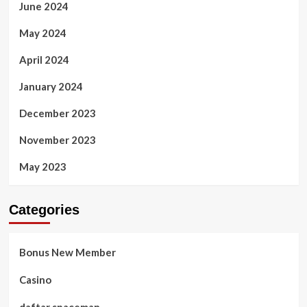
June 2024
May 2024
April 2024
January 2024
December 2023
November 2023
May 2023
Categories
Bonus New Member
Casino