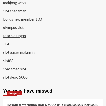
mahjong ways
slot spaceman
bonus new member 100
olympus slot
toto slot login
slot
slot gacor malam ini
slot88
spaceman slot
slot depo 5000
You may have missed
slot gacor
Desain Antarmuka dan Navigasi: Kenyamanan Bermain