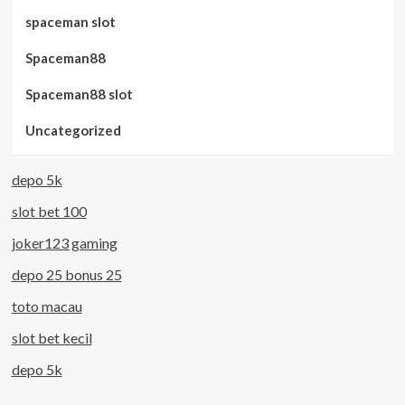
spaceman slot
Spaceman88
Spaceman88 slot
Uncategorized
depo 5k
slot bet 100
joker123 gaming
depo 25 bonus 25
toto macau
slot bet kecil
depo 5k