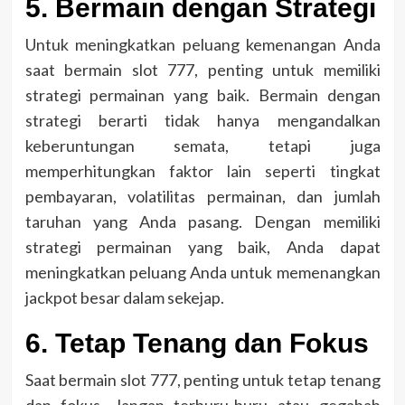
5. Bermain dengan Strategi
Untuk meningkatkan peluang kemenangan Anda
saat bermain slot 777, penting untuk memiliki
strategi permainan yang baik. Bermain dengan
strategi berarti tidak hanya mengandalkan
keberuntungan semata, tetapi juga
memperhitungkan faktor lain seperti tingkat
pembayaran, volatilitas permainan, dan jumlah
taruhan yang Anda pasang. Dengan memiliki
strategi permainan yang baik, Anda dapat
meningkatkan peluang Anda untuk memenangkan
jackpot besar dalam sekejap.
6. Tetap Tenang dan Fokus
Saat bermain slot 777, penting untuk tetap tenang