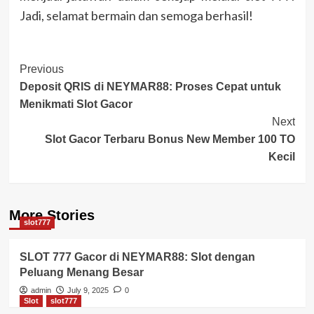
Jadi, selamat bermain dan semoga berhasil!
Post
Previous
Deposit QRIS di NEYMAR88: Proses Cepat untuk
Navigation
Menikmati Slot Gacor
Next
Slot Gacor Terbaru Bonus New Member 100 TO
Kecil
More Stories
slot777
SLOT 777 Gacor di NEYMAR88: Slot dengan
Peluang Menang Besar
admin
July 9, 2025
0
Slot
slot777