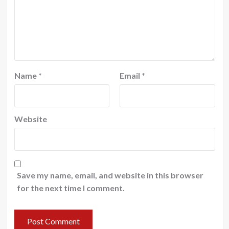
Name
*
Email
*
Website
Save my name, email, and website in this browser
for the next time I comment.