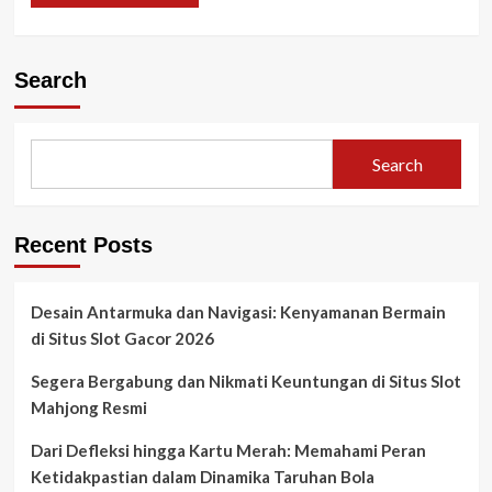
Search
Search
Recent Posts
Desain Antarmuka dan Navigasi: Kenyamanan Bermain
di Situs Slot Gacor 2026
Segera Bergabung dan Nikmati Keuntungan di Situs Slot
Mahjong Resmi
Dari Defleksi hingga Kartu Merah: Memahami Peran
Ketidakpastian dalam Dinamika Taruhan Bola