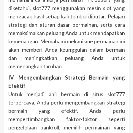
diketahui, slot777 menggunakan mesin slot yang
mengacak hasil setiap kali tombol diputar. Pelajari
strategi dan aturan dasar permainan, serta cara
memaksimalkan peluang Anda untuk mendapatkan
kemenangan. Memahami mekanisme permainan ini
akan memberi Anda keunggulan dalam bermain
dan meningkatkan peluang Anda untuk
memenangkan taruhan.
IV. Mengembangkan Strategi Bermain yang
Efektif
Untuk menjadi ahli bermain di situs slot777
terpercaya, Anda perlu mengembangkan strategi
bermain yang efektif. Anda perlu
mempertimbangkan faktor-faktor seperti
pengelolaan bankroll, memilih permainan yang