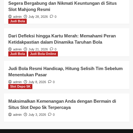
Segera Bergabung dan Nikmati Keuntungan di Situs
Slot Mahjong Resmi
admin
July 28, 2026
0
Judi Bola
Dari Defleksi hingga Kartu Merah: Memahami Peran
Ketidakpastian dalam Dinamika Taruhan Bola
admin
July 21, 2026
0
Judi Bola
Judi Bola Online
Judi Bola Resmi Handicap, Hitung Selisih Tim Sebelum
Menentukan Pasar
admin
July 8, 2026
0
Slot Depo 5K
Maksimalkan Kemenangan Anda dengan Bermain di
Situs Slot Depo 5k Terpercaya
admin
July 3, 2026
0