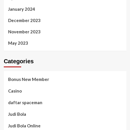
January 2024
December 2023
November 2023
May 2023
Categories
Bonus New Member
Casino
daftar spaceman
Judi Bola
Judi Bola Online