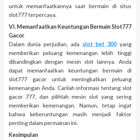
untuk memanfaatkannya saat bermain di situs
slot777 terpercaya.
VI. Memanfaatkan Keuntungan Bermain Slot777
Gacor
Dalam dunia perjudian, ada
slot bet 300
yang
memberikan peluang kemenangan lebih tinggi
dibandingkan dengan mesin slot lainnya. Anda
dapat memanfaatkan keuntungan bermain di
slot777 gacor untuk meningkatkan peluang
kemenangan Anda. Carilah informasi tentang slot
gacor 777, dan pilihlah mesin slot yang sering
memberikan kemenangan. Namun, tetap ingat
bahwa keberuntungan masih menjadi faktor
penting dalam permainan ini.
Kesimpulan