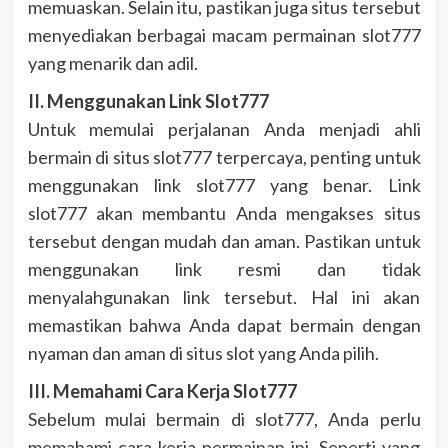
memuaskan. Selain itu, pastikan juga situs tersebut
menyediakan berbagai macam permainan slot777
yang menarik dan adil.
II. Menggunakan Link Slot777
Untuk memulai perjalanan Anda menjadi ahli
bermain di situs slot777 terpercaya, penting untuk
menggunakan link slot777 yang benar. Link
slot777 akan membantu Anda mengakses situs
tersebut dengan mudah dan aman. Pastikan untuk
menggunakan link resmi dan tidak
menyalahgunakan link tersebut. Hal ini akan
memastikan bahwa Anda dapat bermain dengan
nyaman dan aman di situs slot yang Anda pilih.
III. Memahami Cara Kerja Slot777
Sebelum mulai bermain di slot777, Anda perlu
memahami cara kerja permainan ini. Seperti yang