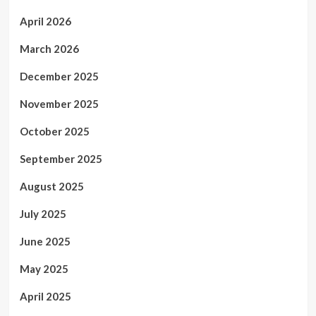
April 2026
March 2026
December 2025
November 2025
October 2025
September 2025
August 2025
July 2025
June 2025
May 2025
April 2025