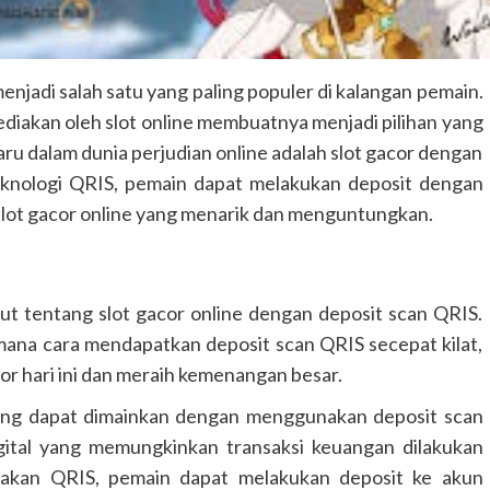
enjadi salah satu yang paling populer di kalangan pemain.
diakan oleh slot online membuatnya menjadi pilihan yang
baru dalam dunia perjudian online adalah slot gacor dengan
knologi QRIS, pemain dapat melakukan deposit dengan
slot gacor online yang menarik dan menguntungkan.
njut tentang slot gacor online dengan deposit scan QRIS.
aimana cara mendapatkan deposit scan QRIS secepat kilat,
or hari ini dan meraih kemenangan besar.
yang dapat dimainkan dengan menggunakan deposit scan
gital yang memungkinkan transaksi keuangan dilakukan
kan QRIS, pemain dapat melakukan deposit ke akun