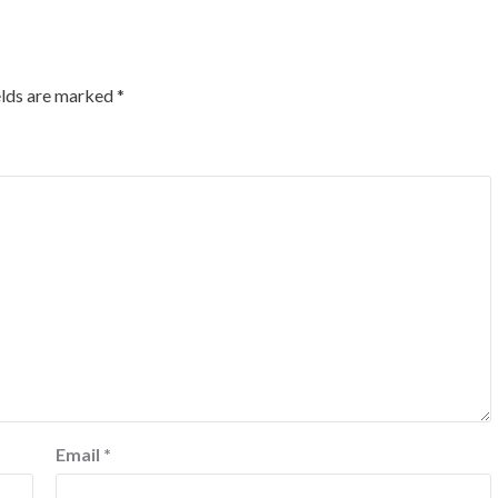
elds are marked
*
Email
*