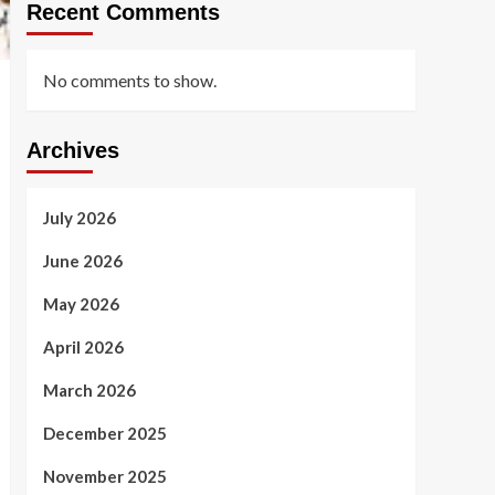
Recent Comments
No comments to show.
Archives
July 2026
June 2026
May 2026
April 2026
March 2026
December 2025
November 2025