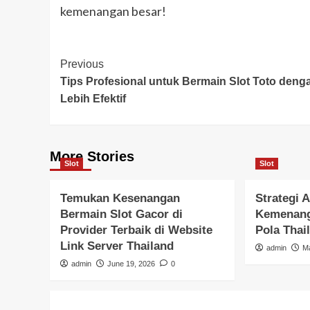
kemenangan besar!
Post
Previous
Tips Profesional untuk Bermain Slot Toto deng
Navigation
Lebih Efektif
More Stories
Slot
Slot
Temukan Kesenangan
Strategi 
Bermain Slot Gacor di
Kemenanga
Provider Terbaik di Website
Pola Thai
Link Server Thailand
admin
M
admin
June 19, 2026
0