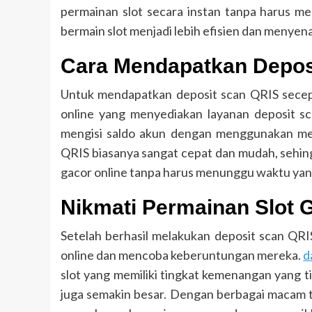
permainan slot secara instan tanpa harus 
bermain slot menjadi lebih efisien dan menyen
Cara Mendapatkan Deposi
Untuk mendapatkan deposit scan QRIS secepat 
online yang menyediakan layanan deposit s
mengisi saldo akun dengan menggunakan me
QRIS biasanya sangat cepat dan mudah, sehin
gacor online tanpa harus menunggu waktu yan
Nikmati Permainan Slot G
Setelah berhasil melakukan deposit scan QRI
online dan mencoba keberuntungan mereka.
d
slot yang memiliki tingkat kemenangan yang 
juga semakin besar. Dengan berbagai macam t