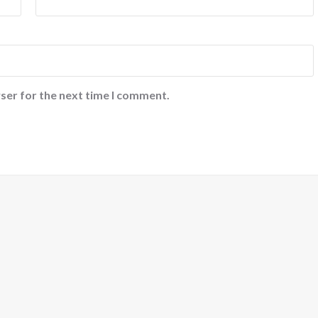
ser for the next time I comment.