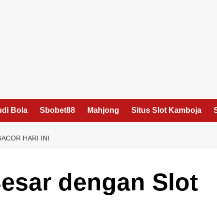
udi Bola
Sbobet88
Mahjong
Situs Slot Kamboja
ACOR HARI INI
esar dengan Slot