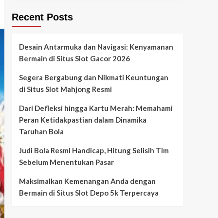
Recent Posts
Desain Antarmuka dan Navigasi: Kenyamanan
Bermain di Situs Slot Gacor 2026
Segera Bergabung dan Nikmati Keuntungan
di Situs Slot Mahjong Resmi
Dari Defleksi hingga Kartu Merah: Memahami
Peran Ketidakpastian dalam Dinamika
Taruhan Bola
Judi Bola Resmi Handicap, Hitung Selisih Tim
Sebelum Menentukan Pasar
Maksimalkan Kemenangan Anda dengan
Bermain di Situs Slot Depo 5k Terpercaya