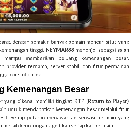
embang, dengan semakin banyak pemain mencari situs yang
kemenangan tinggi.
NEYMAR88
menonjol sebagai salah
 mampu memberikan peluang kemenangan besar.
provider ternama, server stabil, dan fitur permainan
nggemar slot online.
ang Kemenangan Besar
yang dikenal memiliki tingkat RTP (Return to Player)
main untuk mendapatkan kemenangan besar melalui fitur
gresif. Setiap putaran menawarkan sensasi bermain yang
meraih keuntungan signifikan setiap kali bermain.