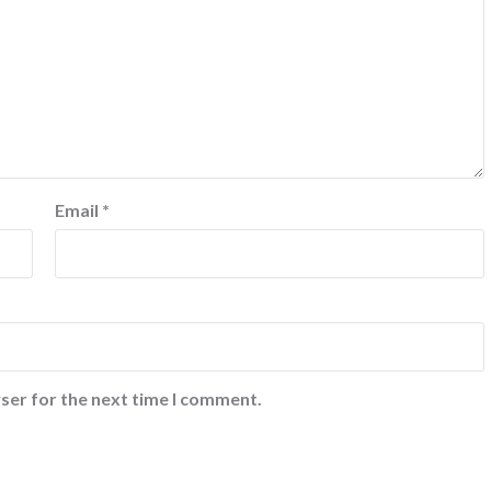
Email
*
ser for the next time I comment.