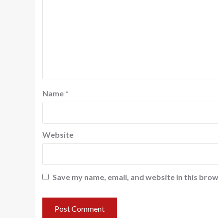
Name
*
Website
Save my name, email, and website in this brow