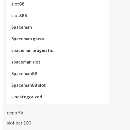
slot88
slot888
Spaceman
Spaceman gacor
spaceman pragmatic
spaceman slot
Spaceman88
Spaceman88 slot
Uncategorized
depo 5k
slot bet 100