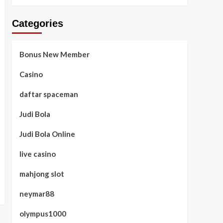
Categories
Bonus New Member
Casino
daftar spaceman
Judi Bola
Judi Bola Online
live casino
mahjong slot
neymar88
olympus1000