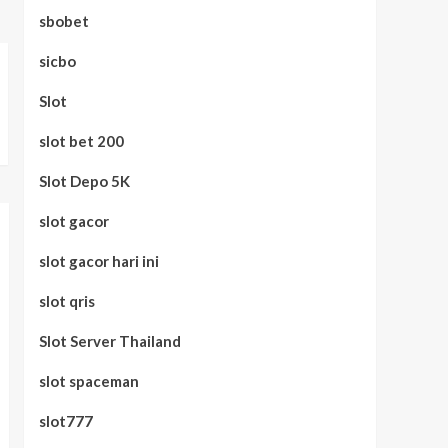
sbobet
sicbo
Slot
slot bet 200
Slot Depo 5K
slot gacor
slot gacor hari ini
slot qris
Slot Server Thailand
slot spaceman
slot777