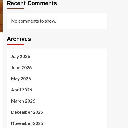
Recent Comments
No comments to show.
Archives
July 2026
June 2026
May 2026
April 2026
March 2026
December 2025
November 2025