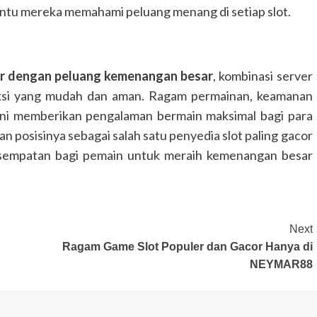
tu mereka memahami peluang menang di setiap slot.
or dengan peluang kemenangan besar
, kombinasi server
nsaksi yang mudah dan aman. Ragam permainan, keamanan
ini memberikan pengalaman bermain maksimal bagi para
osisinya sebagai salah satu penyedia slot paling gacor
esempatan bagi pemain untuk meraih kemenangan besar
Next
Ragam Game Slot Populer dan Gacor Hanya di
NEYMAR88