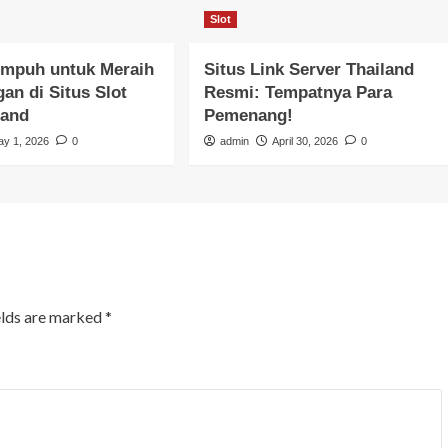
Slot
Ampuh untuk Meraih
Situs Link Server Thailand
n di Situs Slot
Resmi: Tempatnya Para
land
Pemenang!
ay 1, 2026
0
admin
April 30, 2026
0
elds are marked
*