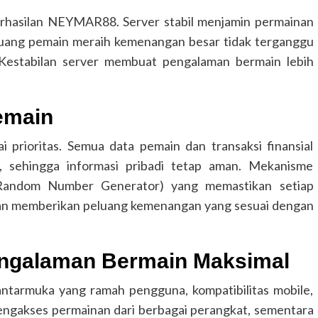
erhasilan NEYMAR88. Server stabil menjamin permainan
eluang pemain meraih kemenangan besar tidak terganggu
. Kestabilan server membuat pengalaman bermain lebih
emain
ioritas. Semua data pemain dan transaksi finansial
h, sehingga informasi pribadi tetap aman. Mekanisme
Random Number Generator) yang memastikan setiap
 dan memberikan peluang kemenangan yang sesuai dengan
engalaman Bermain Maksimal
ntarmuka yang ramah pengguna, kompatibilitas mobile,
engakses permainan dari berbagai perangkat, sementara