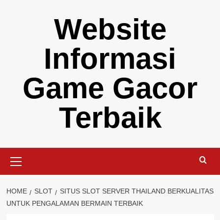
Skip
Website
to
content
Informasi
Game Gacor
Terbaik
Primary
Menu
HOME
SLOT
SITUS SLOT SERVER THAILAND BERKUALITAS
UNTUK PENGALAMAN BERMAIN TERBAIK