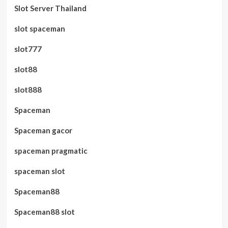
Slot Server Thailand
slot spaceman
slot777
slot88
slot888
Spaceman
Spaceman gacor
spaceman pragmatic
spaceman slot
Spaceman88
Spaceman88 slot