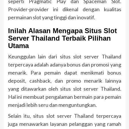
seperti Pragmatic Play dan Spaceman Slot.
Provider-provider ini dikenal dengan kualitas
permainan slot yang tinggi dan inovatif.
Inilah Alasan Mengapa Situs Slot
Server Thailand Terbaik Pilihan
Utama
Keunggulan lain dari situs slot server Thailand
terpercaya adalah adanya bonus dan promosi yang
menarik. Para pemain dapat menikmati bonus
deposit, cashback, dan promo menarik lainnya
yang ditawarkan oleh situs slot server Thailand.
Hal ini membuat pengalaman bermain para pemain
menjadi lebih seru dan menguntungkan.
Selain itu, situs slot server Thailand terpercaya
juga menawarkan layanan pelanggan yang ramah