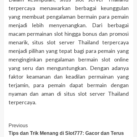
terpercaya menawarkan berbagai keunggulan
yang membuat pengalaman bermain para pemain
menjadi lebih menyenangkan. Dari berbagai
macam permainan slot hingga bonus dan promosi
menarik, situs slot server Thailand terpercaya
menjadi pilihan yang tepat bagi para pemain yang
menginginkan pengalaman bermain slot online
yang seru dan menguntungkan. Dengan adanya
faktor keamanan dan keadilan permainan yang
terjamin, para pemain dapat bermain dengan
nyaman dan aman di situs slot server Thailand
terpercaya.
Post
Previous
Tips dan Trik Menang di Slot777: Gacor dan Terus
Navigation