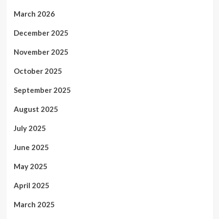
March 2026
December 2025
November 2025
October 2025
September 2025
August 2025
July 2025
June 2025
May 2025
April 2025
March 2025