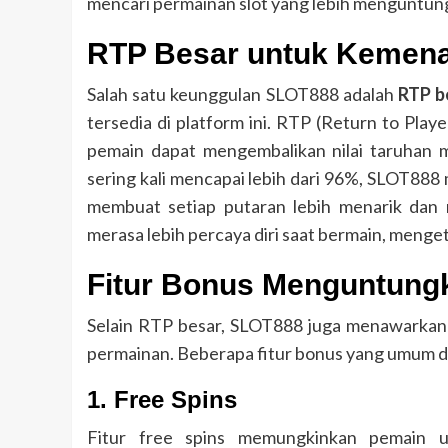
mencari permainan slot yang lebih menguntun
RTP Besar untuk Kemen
Salah satu keunggulan SLOT888 adalah
RTP b
tersedia di platform ini. RTP (Return to Pla
pemain dapat mengembalikan nilai taruhan 
sering kali mencapai lebih dari 96%, SLOT888
membuat setiap putaran lebih menarik dan
merasa lebih percaya diri saat bermain, menge
Fitur Bonus Menguntung
Selain RTP besar, SLOT888 juga menawarkan
permainan. Beberapa fitur bonus yang umum di
1. Free Spins
Fitur free spins memungkinkan pemain u