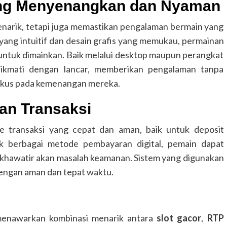
ng Menyenangkan dan Nyaman
enarik, tetapi juga memastikan pengalaman bermain yang
ang intuitif dan desain grafis yang memukau, permainan
untuk dimainkan. Baik melalui desktop maupun perangkat
ikmati dengan lancar, memberikan pengalaman tanpa
kus pada kemenangan mereka.
n Transaksi
transaksi yang cepat dan aman, baik untuk deposit
 berbagai metode pembayaran digital, pemain dapat
khawatir akan masalah keamanan. Sistem yang digunakan
dengan aman dan tepat waktu.
 menawarkan kombinasi menarik antara
slot gacor
,
RTP