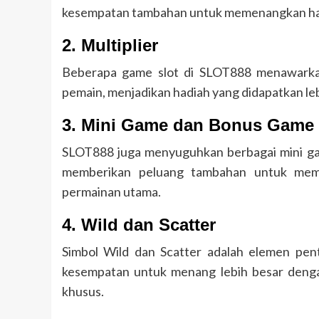
kesempatan tambahan untuk memenangkan had
2. Multiplier
Beberapa game slot di SLOT888 menawarkan
pemain, menjadikan hadiah yang didapatkan leb
3. Mini Game dan Bonus Game
SLOT888 juga menyuguhkan berbagai mini gam
memberikan peluang tambahan untuk memen
permainan utama.
4. Wild dan Scatter
Simbol Wild dan Scatter adalah elemen pe
kesempatan untuk menang lebih besar denga
khusus.