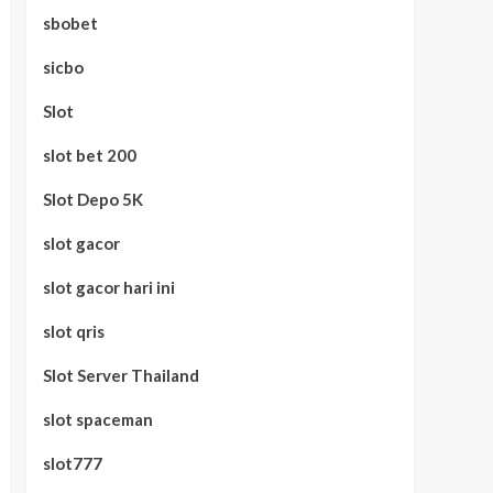
sbobet
sicbo
Slot
slot bet 200
Slot Depo 5K
slot gacor
slot gacor hari ini
slot qris
Slot Server Thailand
slot spaceman
slot777