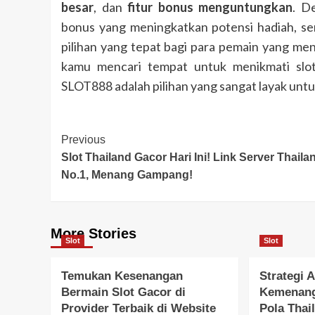
besar
, dan
fitur bonus menguntungkan
. D
bonus yang meningkatkan potensi hadiah, s
pilihan yang tepat bagi para pemain yang me
kamu mencari tempat untuk menikmati slo
SLOT888 adalah pilihan yang sangat layak untu
Post
Previous
Slot Thailand Gacor Hari Ini! Link Server Thaila
Navigation
No.1, Menang Gampang!
More Stories
Slot
Slot
Temukan Kesenangan
Strategi 
Bermain Slot Gacor di
Kemenanga
Provider Terbaik di Website
Pola Thai