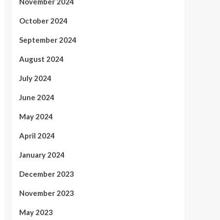
November 2024
October 2024
September 2024
August 2024
July 2024
June 2024
May 2024
April 2024
January 2024
December 2023
November 2023
May 2023