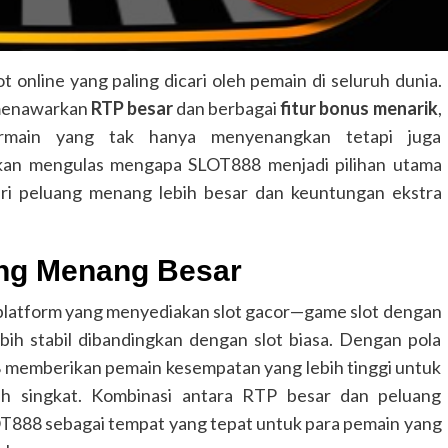
t online yang paling dicari oleh pemain di seluruh dunia.
 menawarkan
RTP besar
dan berbagai
fitur bonus menarik
,
ermain yang tak hanya menyenangkan tetapi juga
 akan mengulas mengapa SLOT888 menjadi pilihan utama
ri peluang menang lebih besar dan keuntungan ekstra
ang Menang Besar
platform yang menyediakan slot gacor—game slot dengan
bih stabil dibandingkan dengan slot biasa. Dengan pola
 memberikan pemain kesempatan yang lebih tinggi untuk
h singkat. Kombinasi antara RTP besar dan peluang
T888 sebagai tempat yang tepat untuk para pemain yang