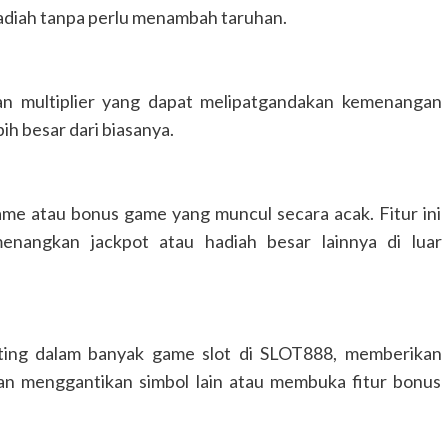
iah tanpa perlu menambah taruhan.
 multiplier yang dapat melipatgandakan kemenangan
ih besar dari biasanya.
e atau bonus game yang muncul secara acak. Fitur ini
angkan jackpot atau hadiah besar lainnya di luar
nting dalam banyak game slot di SLOT888, memberikan
n menggantikan simbol lain atau membuka fitur bonus