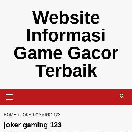
Skip
Website
to
content
Informasi
Game Gacor
Terbaik
Primary
Menu
HOME
JOKER GAMING 123
joker gaming 123