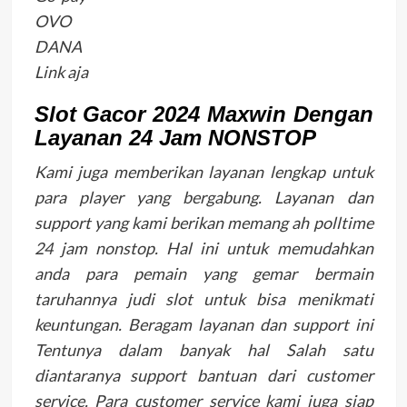
OVO
DANA
Link aja
Slot Gacor 2024 Maxwin Dengan
Layanan 24 Jam NONSTOP
Kami juga memberikan layanan lengkap untuk
para player yang bergabung. Layanan dan
support yang kami berikan memang ah polltime
24 jam nonstop. Hal ini untuk memudahkan
anda para pemain yang gemar bermain
taruhannya judi slot untuk bisa menikmati
keuntungan. Beragam layanan dan support ini
Tentunya dalam banyak hal Salah satu
diantaranya support bantuan dari customer
service. Para customer service kami juga siap