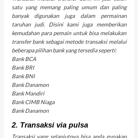
satu yang memang paling umum dan paling
banyak digunakan juga dalam permainan
taruhan judi. Disini kami juga memberikan
kemudahan para pemain untuk bisa melakukan
transfer bank sebagai metode transaksi melalui
beberapa pilihan bank yang tersedia seperti:
Bank BCA
Bank BRI
Bank BNI
Bank Danamon
Bank Mandiri
Bank CIMB Niaga
Bank Danamon
2. Transaksi via pulsa
Transaksi yang selanjutnya bisa anda gunakan