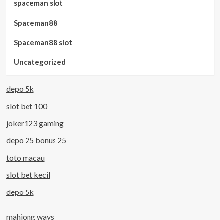
spaceman slot
Spaceman88
Spaceman88 slot
Uncategorized
depo 5k
slot bet 100
joker123 gaming
depo 25 bonus 25
toto macau
slot bet kecil
depo 5k
mahjong ways