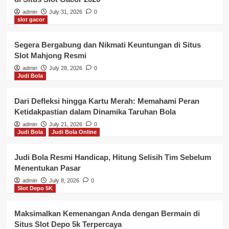
admin
July 31, 2026
0
slot gacor
Segera Bergabung dan Nikmati Keuntungan di Situs
Slot Mahjong Resmi
admin
July 28, 2026
0
Judi Bola
Dari Defleksi hingga Kartu Merah: Memahami Peran
Ketidakpastian dalam Dinamika Taruhan Bola
admin
July 21, 2026
0
Judi Bola
Judi Bola Online
Judi Bola Resmi Handicap, Hitung Selisih Tim Sebelum
Menentukan Pasar
admin
July 8, 2026
0
Slot Depo 5K
Maksimalkan Kemenangan Anda dengan Bermain di
Situs Slot Depo 5k Terpercaya