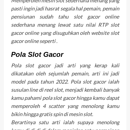
Memperoleh mesin slot sederhana menang yang
pasti ingin jadi hasrat segala hal pemain, pemain
pensiunan sudah tahu slot gacor online
sederhana menang lewat satu nilai RTP slot
gacor online yang disuguhkan oleh website slot
gacor online seperti .
Pola Slot Gacor
Pola slot gacor jadi arti yang kerap kali
dikatakan oleh sejumlah pemain, arti ini jadi
model pada tahun 2022. Pola slot gacor ialah
susulan line di reel slot, menjadi kembali banyak
kamu pahami pola slot gacor hingga kamu dapat
memperoleh 4 scatter yang menolong kamu
bikin hingga gratis spin di mesin slot.
Berartinya satu arti ialah supaya menolong