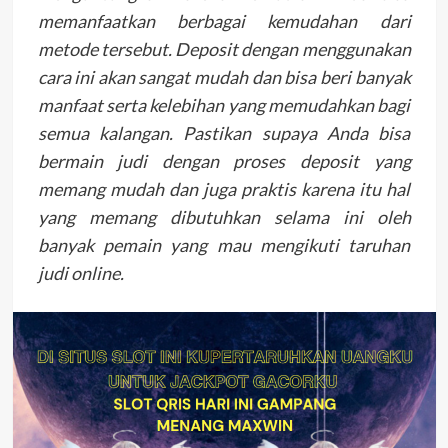
memanfaatkan berbagai kemudahan dari
metode tersebut. Deposit dengan menggunakan
cara ini akan sangat mudah dan bisa beri banyak
manfaat serta kelebihan yang memudahkan bagi
semua kalangan. Pastikan supaya Anda bisa
bermain judi dengan proses deposit yang
memang mudah dan juga praktis karena itu hal
yang memang dibutuhkan selama ini oleh
banyak pemain yang mau mengikuti taruhan
judi online.