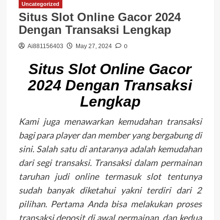
Uncategorized
Situs Slot Online Gacor 2024
Dengan Transaksi Lengkap
0
Ai881156403
May 27, 2024
Situs Slot Online Gacor
2024 Dengan Transaksi
Lengkap
Kami juga menawarkan kemudahan transaksi
bagi para player dan member yang bergabung di
sini. Salah satu di antaranya adalah kemudahan
dari segi transaksi. Transaksi dalam permainan
taruhan judi online termasuk slot tentunya
sudah banyak diketahui yakni terdiri dari 2
pilihan. Pertama Anda bisa melakukan proses
transaksi deposit di awal permainan, dan kedua