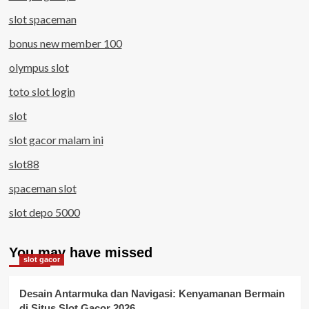
slot spaceman
bonus new member 100
olympus slot
toto slot login
slot
slot gacor malam ini
slot88
spaceman slot
slot depo 5000
You may have missed
slot gacor
Desain Antarmuka dan Navigasi: Kenyamanan Bermain
di Situs Slot Gacor 2026