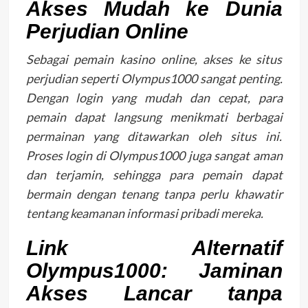
Akses Mudah ke Dunia
Perjudian Online
Sebagai pemain kasino online, akses ke situs
perjudian seperti Olympus1000 sangat penting.
Dengan login yang mudah dan cepat, para
pemain dapat langsung menikmati berbagai
permainan yang ditawarkan oleh situs ini.
Proses login di Olympus1000 juga sangat aman
dan terjamin, sehingga para pemain dapat
bermain dengan tenang tanpa perlu khawatir
tentang keamanan informasi pribadi mereka.
Link Alternatif
Olympus1000: Jaminan
Akses Lancar tanpa