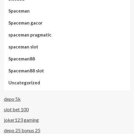
Spaceman
Spaceman gacor
spaceman pragmatic
spaceman slot
Spaceman88
Spaceman88 slot
Uncategorized
depo 5k
slot bet 100
joker123 gaming
depo 25 bonus 25