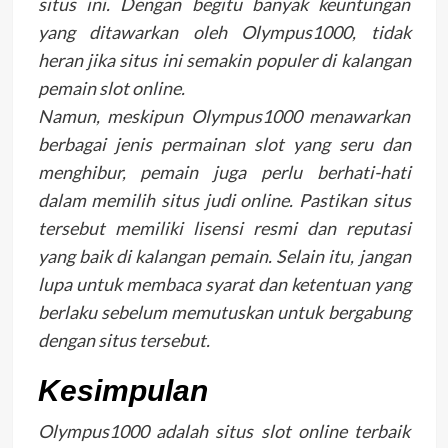
situs ini. Dengan begitu banyak keuntungan
yang ditawarkan oleh Olympus1000, tidak
heran jika situs ini semakin populer di kalangan
pemain slot online.
Namun, meskipun Olympus1000 menawarkan
berbagai jenis permainan slot yang seru dan
menghibur, pemain juga perlu berhati-hati
dalam memilih situs judi online. Pastikan situs
tersebut memiliki lisensi resmi dan reputasi
yang baik di kalangan pemain. Selain itu, jangan
lupa untuk membaca syarat dan ketentuan yang
berlaku sebelum memutuskan untuk bergabung
dengan situs tersebut.
Kesimpulan
Olympus1000 adalah situs slot online terbaik