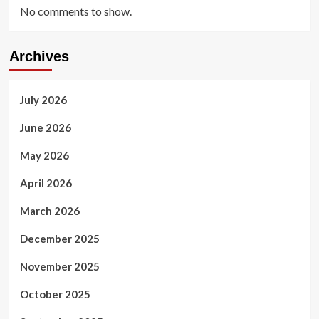
No comments to show.
Archives
July 2026
June 2026
May 2026
April 2026
March 2026
December 2025
November 2025
October 2025