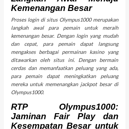
Kemenangan Besar
Proses login di situs Olympus1000 merupakan
langkah awal para pemain untuk meraih
kemenangan besar. Dengan login yang mudah
dan cepat, para pemain dapat langsung
mengakses berbagai permainan kasino yang
ditawarkan oleh situs ini. Dengan bermain
cerdas dan memanfaatkan peluang yang ada,
para pemain dapat meningkatkan peluang
mereka untuk memenangkan jackpot besar di
Olympus1000.
RTP Olympus1000:
Jaminan Fair Play dan
Kesempatan Besar untuk