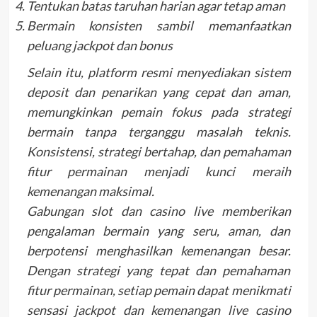
Tentukan batas taruhan harian agar tetap aman
Bermain konsisten sambil memanfaatkan
peluang jackpot dan bonus
Selain itu, platform resmi menyediakan sistem
deposit dan penarikan yang cepat dan aman,
memungkinkan pemain fokus pada strategi
bermain tanpa terganggu masalah teknis.
Konsistensi, strategi bertahap, dan pemahaman
fitur permainan menjadi kunci meraih
kemenangan maksimal.
Gabungan slot dan casino live memberikan
pengalaman bermain yang seru, aman, dan
berpotensi menghasilkan kemenangan besar.
Dengan strategi yang tepat dan pemahaman
fitur permainan, setiap pemain dapat menikmati
sensasi jackpot dan kemenangan live casino