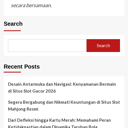
secara bersamaan.
Search
Search
Recent Posts
Desain Antarmuka dan Navigasi: Kenyamanan Bermain
di Situs Slot Gacor 2026
Segera Bergabung dan Nikmati Keuntungan di Situs Slot
Mahjong Resmi
Dari Defleksi hingga Kartu Merah: Memahami Peran
Ketidakpastian dalam Dinamika Taruhan Bola