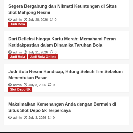
Segera Bergabung dan Nikmati Keuntungan di Situs
Slot Mahjong Resmi
admin
July 28, 2026
0
Judi Bola
Dari Defleksi hingga Kartu Merah: Memahami Peran
Ketidakpastian dalam Dinamika Taruhan Bola
admin
July 21, 2026
0
Judi Bola
Judi Bola Online
Judi Bola Resmi Handicap, Hitung Selisih Tim Sebelum
Menentukan Pasar
admin
July 8, 2026
0
Slot Depo 5K
Maksimalkan Kemenangan Anda dengan Bermain di
Situs Slot Depo 5k Terpercaya
admin
July 3, 2026
0