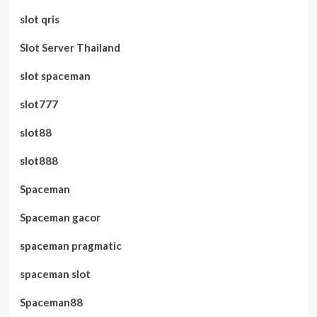
slot qris
Slot Server Thailand
slot spaceman
slot777
slot88
slot888
Spaceman
Spaceman gacor
spaceman pragmatic
spaceman slot
Spaceman88