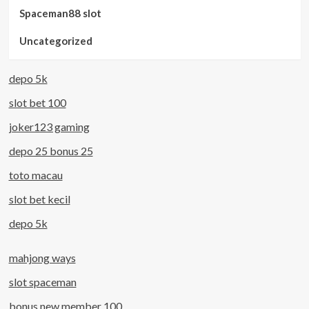
Spaceman88 slot
Uncategorized
depo 5k
slot bet 100
joker123 gaming
depo 25 bonus 25
toto macau
slot bet kecil
depo 5k
mahjong ways
slot spaceman
bonus new member 100