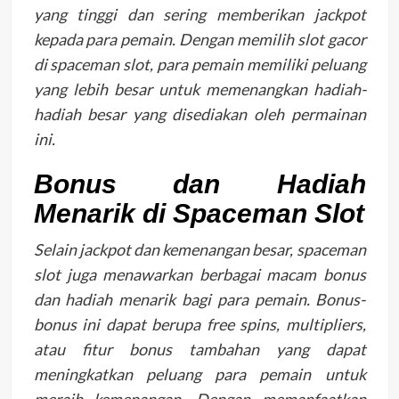
yang tinggi dan sering memberikan jackpot
kepada para pemain. Dengan memilih slot gacor
di spaceman slot, para pemain memiliki peluang
yang lebih besar untuk memenangkan hadiah-
hadiah besar yang disediakan oleh permainan
ini.
Bonus dan Hadiah
Menarik di Spaceman Slot
Selain jackpot dan kemenangan besar, spaceman
slot juga menawarkan berbagai macam bonus
dan hadiah menarik bagi para pemain. Bonus-
bonus ini dapat berupa free spins, multipliers,
atau fitur bonus tambahan yang dapat
meningkatkan peluang para pemain untuk