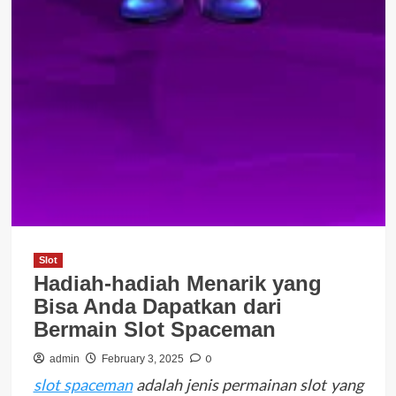
Slot
Hadiah-hadiah Menarik yang
Bisa Anda Dapatkan dari
Bermain Slot Spaceman
0
admin
February 3, 2025
slot spaceman
adalah jenis permainan slot yang