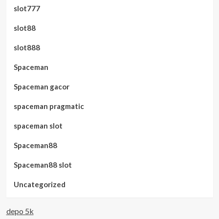
slot777
slot88
slot888
Spaceman
Spaceman gacor
spaceman pragmatic
spaceman slot
Spaceman88
Spaceman88 slot
Uncategorized
depo 5k