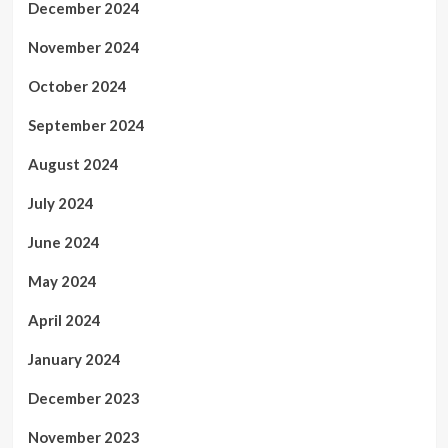
December 2024
November 2024
October 2024
September 2024
August 2024
July 2024
June 2024
May 2024
April 2024
January 2024
December 2023
November 2023