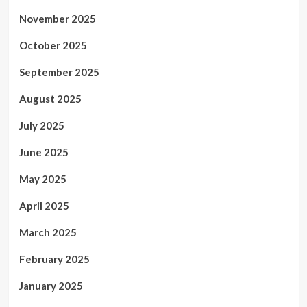
November 2025
October 2025
September 2025
August 2025
July 2025
June 2025
May 2025
April 2025
March 2025
February 2025
January 2025