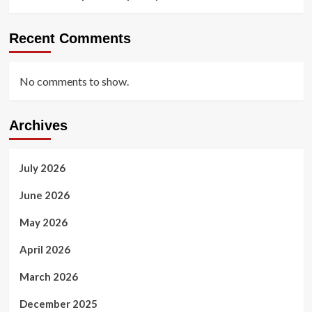
Recent Comments
No comments to show.
Archives
July 2026
June 2026
May 2026
April 2026
March 2026
December 2025