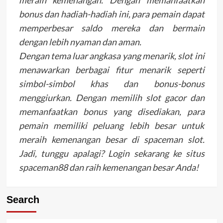
meraih kemenangan. Dengan memanfaatkan
bonus dan hadiah-hadiah ini, para pemain dapat
memperbesar saldo mereka dan bermain
dengan lebih nyaman dan aman.
Dengan tema luar angkasa yang menarik, slot ini
menawarkan berbagai fitur menarik seperti
simbol-simbol khas dan bonus-bonus
menggiurkan. Dengan memilih slot gacor dan
memanfaatkan bonus yang disediakan, para
pemain memiliki peluang lebih besar untuk
meraih kemenangan besar di spaceman slot.
Jadi, tunggu apalagi? Login sekarang ke situs
spaceman88 dan raih kemenangan besar Anda!
Search