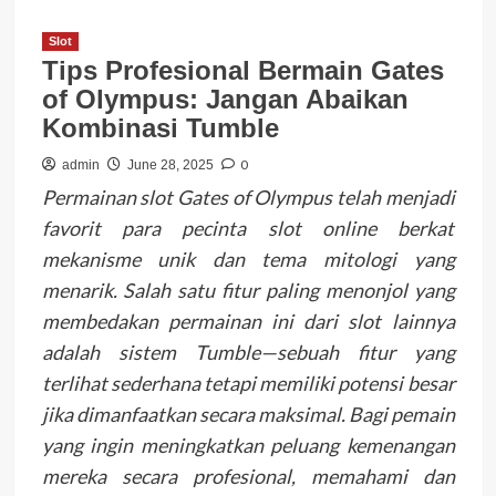
Slot
Tips Profesional Bermain Gates
of Olympus: Jangan Abaikan
Kombinasi Tumble
0
admin
June 28, 2025
Permainan slot
Gates of Olympus
telah menjadi
favorit para pecinta slot online berkat
mekanisme unik dan tema mitologi yang
menarik. Salah satu fitur paling menonjol yang
membedakan permainan ini dari slot lainnya
adalah sistem Tumble—sebuah fitur yang
terlihat sederhana tetapi memiliki potensi besar
jika dimanfaatkan secara maksimal. Bagi pemain
yang ingin meningkatkan peluang kemenangan
mereka secara profesional, memahami dan