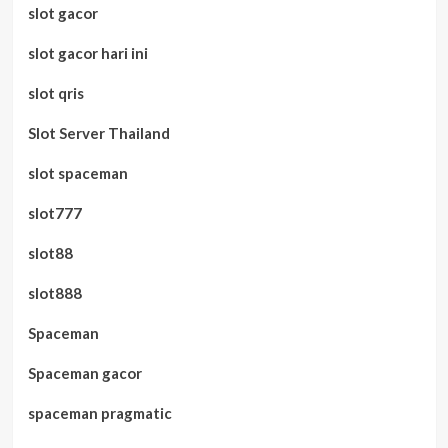
slot gacor
slot gacor hari ini
slot qris
Slot Server Thailand
slot spaceman
slot777
slot88
slot888
Spaceman
Spaceman gacor
spaceman pragmatic