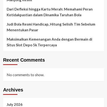
Dari Defleksi hingga Kartu Merah: Memahami Peran
Ketidakpastian dalam Dinamika Taruhan Bola
Judi Bola Resmi Handicap, Hitung Selisih Tim Sebelum
Menentukan Pasar
Maksimalkan Kemenangan Anda dengan Bermain di
Situs Slot Depo 5k Terpercaya
Recent Comments
No comments to show.
Archives
July 2026