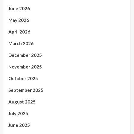
June 2026
May 2026
April 2026
March 2026
December 2025
November 2025
October 2025
September 2025
August 2025
July 2025
June 2025