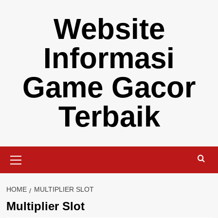
Skip
Website
to
content
Informasi
Game Gacor
Terbaik
Primary
Menu
HOME
MULTIPLIER SLOT
Multiplier Slot