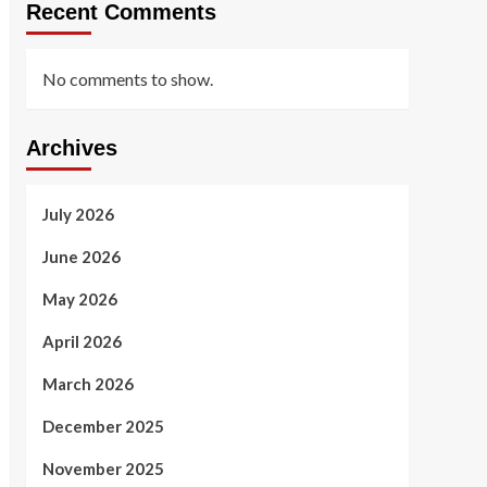
Recent Comments
No comments to show.
Archives
July 2026
June 2026
May 2026
April 2026
March 2026
December 2025
November 2025