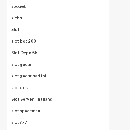
sbobet
sicbo
Slot
slot bet 200
Slot Depo 5K
slot gacor
slot gacor hari ini
slot qris
Slot Server Thailand
slot spaceman
slot777