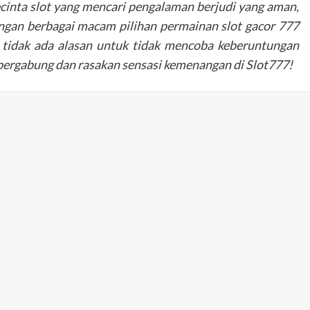
pecinta slot yang mencari pengalaman berjudi yang aman,
gan berbagai macam pilihan permainan slot gacor 777
tidak ada alasan untuk tidak mencoba keberuntungan
a bergabung dan rasakan sensasi kemenangan di Slot777!