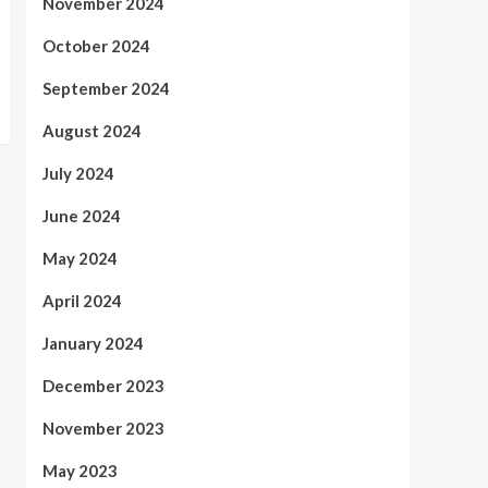
November 2024
October 2024
September 2024
August 2024
July 2024
June 2024
May 2024
April 2024
January 2024
December 2023
November 2023
May 2023