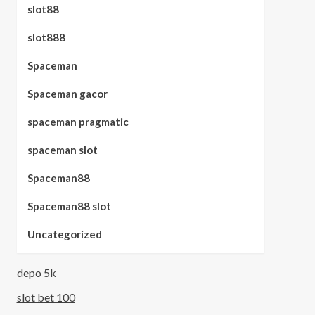
slot88
slot888
Spaceman
Spaceman gacor
spaceman pragmatic
spaceman slot
Spaceman88
Spaceman88 slot
Uncategorized
depo 5k
slot bet 100