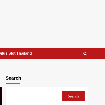
Situs Slot Thailand
Search
Search