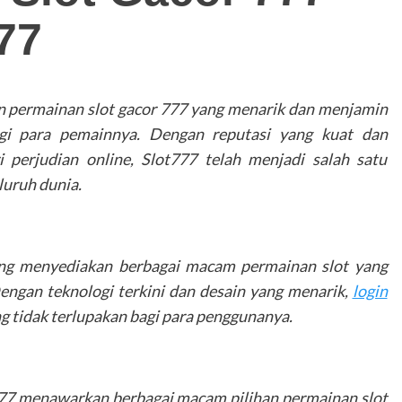
77
 permainan slot gacor 777 yang menarik dan menjamin
i para pemainnya. Dengan reputasi yang kuat dan
 perjudian online, Slot777 telah menjadi salah satu
eluruh dunia.
ang menyediakan berbagai macam permainan slot yang
ngan teknologi terkini dan desain yang menarik,
login
 tidak terlupakan bagi para penggunanya.
777 menawarkan berbagai macam pilihan permainan slot