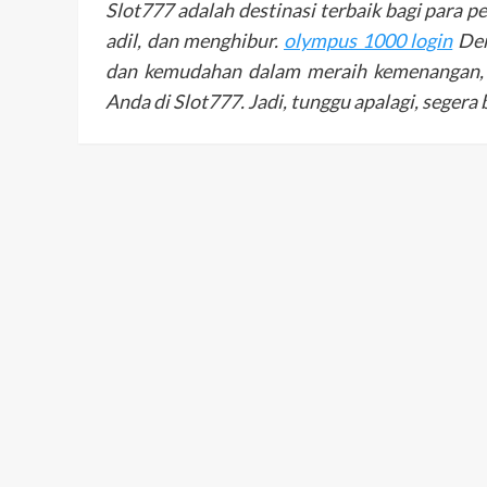
Slot777 adalah destinasi terbaik bagi para 
adil, dan menghibur.
olympus 1000 login
Den
dan kemudahan dalam meraih kemenangan, 
Anda di Slot777. Jadi, tunggu apalagi, seger