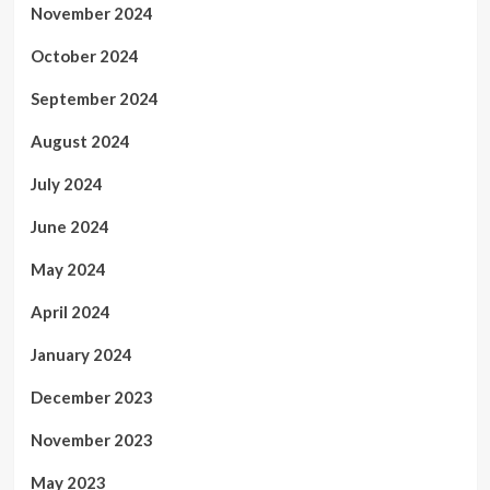
November 2024
October 2024
September 2024
August 2024
July 2024
June 2024
May 2024
April 2024
January 2024
December 2023
November 2023
May 2023