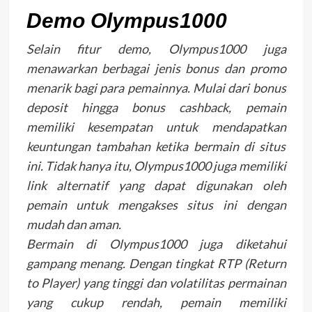
Demo Olympus1000
Selain fitur demo, Olympus1000 juga
menawarkan berbagai jenis bonus dan promo
menarik bagi para pemainnya. Mulai dari bonus
deposit hingga bonus cashback, pemain
memiliki kesempatan untuk mendapatkan
keuntungan tambahan ketika bermain di situs
ini. Tidak hanya itu, Olympus1000 juga memiliki
link alternatif yang dapat digunakan oleh
pemain untuk mengakses situs ini dengan
mudah dan aman.
Bermain di Olympus1000 juga diketahui
gampang menang. Dengan tingkat RTP (Return
to Player) yang tinggi dan volatilitas permainan
yang cukup rendah, pemain memiliki