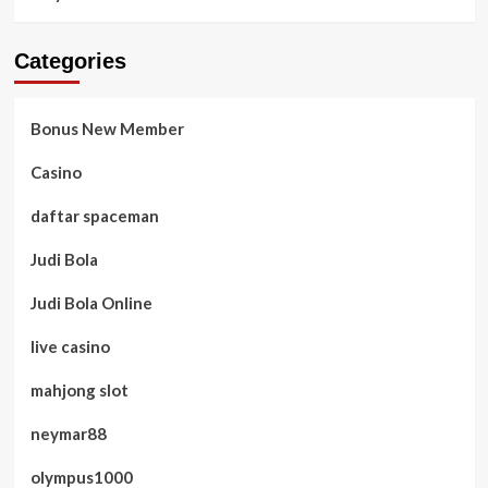
Categories
Bonus New Member
Casino
daftar spaceman
Judi Bola
Judi Bola Online
live casino
mahjong slot
neymar88
olympus1000