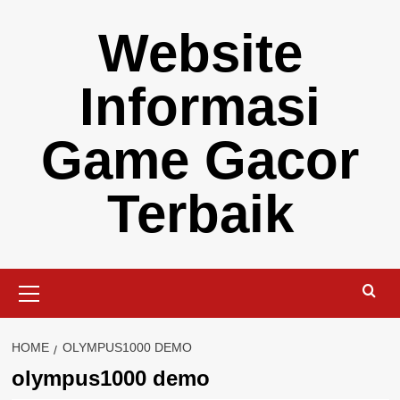
Skip
Website
to
content
Informasi
Game Gacor
Terbaik
Primary
Menu
HOME
OLYMPUS1000 DEMO
olympus1000 demo