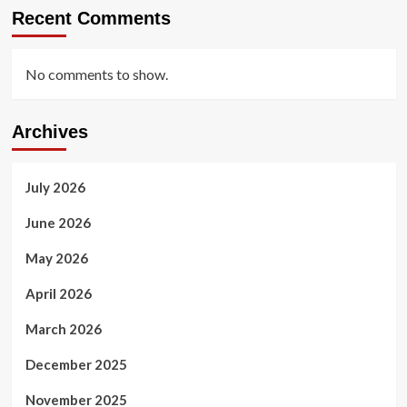
Recent Comments
No comments to show.
Archives
July 2026
June 2026
May 2026
April 2026
March 2026
December 2025
November 2025