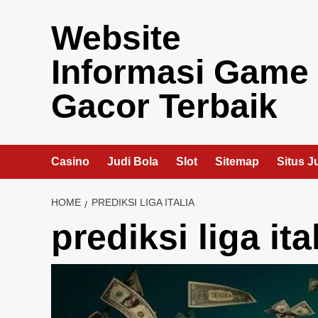
Skip
to
Website
content
Informasi Game
Gacor Terbaik
Casino
Judi Bola
Slot
Sitemap
Situs J
HOME
PREDIKSI LIGA ITALIA
prediksi liga ita