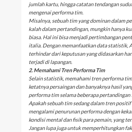
jumlah kartu, hingga catatan tendangan sudu
mengenai performa tim.
Misalnya, sebuah tim yang dominan dalam pe
kalah dalam pertandingan, mungkin hanya ku
biasa. Hal ini bisa menjadi pertimbangan pent
italia. Dengan memanfaatkan data statistik, 
terhindar dari keputusan yang didasarkan ha
terjadi di lapangan.
2. Memahami Tren Performa Tim
Selain statistik, memahami tren performa tim 
ketatnya persaingan dan banyaknya hasil yan
performa tim selama beberapa pertandingan te
Apakah sebuah tim sedang dalam tren positi
mengalami penurunan performa dengan kekala
kondisi mental dan fisik para pemain, yang t
Jangan lupa juga untuk memperhitungkan fakt