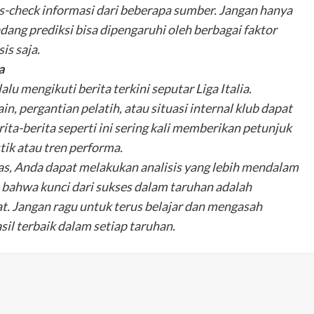
s-check informasi dari beberapa sumber. Jangan hanya
ang prediksi bisa dipengaruhi oleh berbagai faktor
is saja.
a
lalu mengikuti berita terkini seputar Liga Italia.
n, pergantian pelatih, atau situasi internal klub dapat
ta-berita seperti ini sering kali memberikan petunjuk
tik atau tren performa.
, Anda dapat melakukan analisis yang lebih mendalam
lah bahwa kunci dari sukses dalam taruhan adalah
at. Jangan ragu untuk terus belajar dan mengasah
il terbaik dalam setiap taruhan.