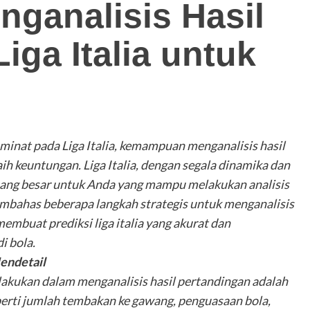
ganalisis Hasil
iga Italia untuk
minat pada Liga Italia, kemampuan menganalisis hasil
h keuntungan. Liga Italia, dengan segala dinamika dan
ang besar untuk Anda yang mampu melakukan analisis
membahas beberapa langkah strategis untuk menganalisis
membuat prediksi liga italia yang akurat dan
i bola.
Mendetail
lakukan dalam menganalisis hasil pertandingan adalah
eperti jumlah tembakan ke gawang, penguasaan bola,