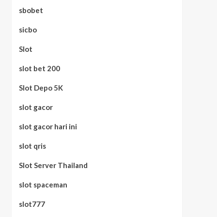
sbobet
sicbo
Slot
slot bet 200
Slot Depo 5K
slot gacor
slot gacor hari ini
slot qris
Slot Server Thailand
slot spaceman
slot777