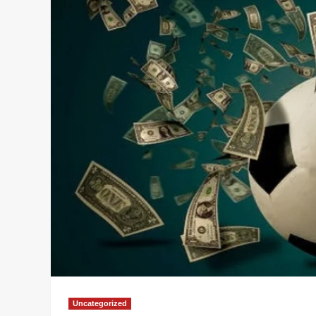
Uncategorized