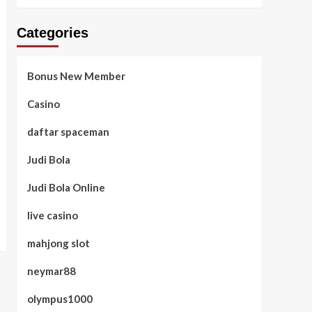
Categories
Bonus New Member
Casino
daftar spaceman
Judi Bola
Judi Bola Online
live casino
mahjong slot
neymar88
olympus1000