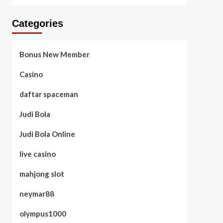
Categories
Bonus New Member
Casino
daftar spaceman
Judi Bola
Judi Bola Online
live casino
mahjong slot
neymar88
olympus1000