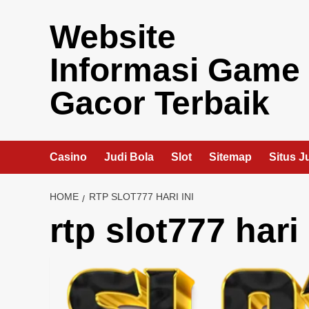
Skip
to
Website
content
Informasi Game
Gacor Terbaik
Casino
Judi Bola
Slot
Sitemap
Situs J
HOME
RTP SLOT777 HARI INI
rtp slot777 hari 