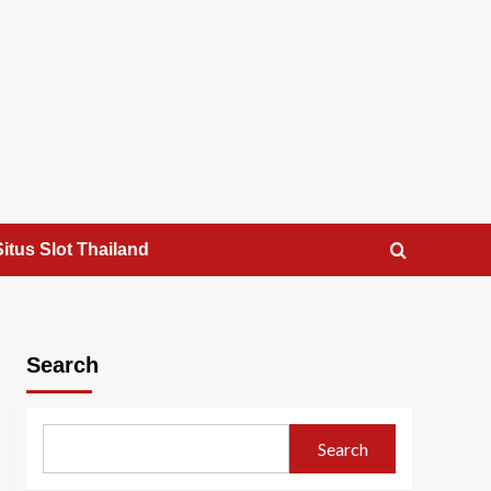
Situs Slot Thailand
Search
Search