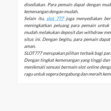
disediakan. Para pemain dapat dengan mud
kemenangan dengan mudah.
Selain itu,
slot 777
juga menyediakan ber
meningkatkan peluang para pemain untuk 
mudah melakukan deposit dan withdraw mela
situs ini. Dengan begitu, para pemain dap
aman.
SLOT777 merupakan pilihan terbaik bagi pa
Dengan tingkat kemenangan yang tinggi dan f
menikmati sensasi bermain slot online deng
ragu untuk segera bergabung dan meraih kem