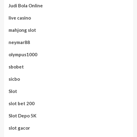
Judi Bola Online
live casino
mahjong slot
neymar88
olympus1000
sbobet
sicbo
Slot
slot bet 200
Slot Depo 5K
slot gacor