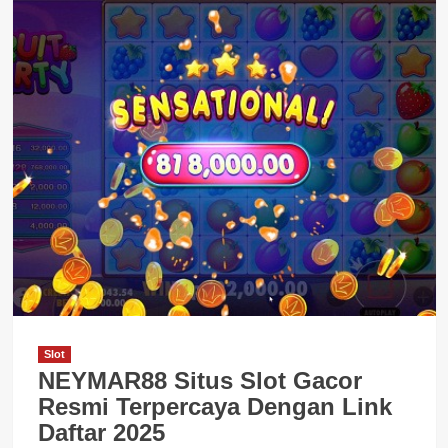
Slot
NEYMAR88 Situs Slot Gacor
Resmi Terpercaya Dengan Link
Daftar 2025