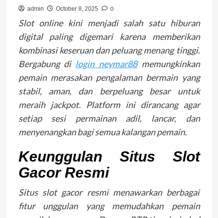
0
admin
October 8, 2025
Slot online kini menjadi salah satu hiburan
digital paling digemari karena memberikan
kombinasi keseruan dan peluang menang tinggi.
Bergabung di
login neymar88
memungkinkan
pemain merasakan pengalaman bermain yang
stabil, aman, dan berpeluang besar untuk
meraih jackpot. Platform ini dirancang agar
setiap sesi permainan adil, lancar, dan
menyenangkan bagi semua kalangan pemain.
Keunggulan Situs Slot
Gacor Resmi
Situs slot gacor resmi menawarkan berbagai
fitur unggulan yang memudahkan pemain