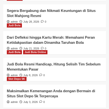
Segera Bergabung dan Nikmati Keuntungan di Situs
Slot Mahjong Resmi
admin
July 28, 2026
0
Judi Bola
Dari Defleksi hingga Kartu Merah: Memahami Peran
Ketidakpastian dalam Dinamika Taruhan Bola
admin
July 21, 2026
0
Judi Bola
Judi Bola Online
Judi Bola Resmi Handicap, Hitung Selisih Tim Sebelum
Menentukan Pasar
admin
July 8, 2026
0
Slot Depo 5K
Maksimalkan Kemenangan Anda dengan Bermain di
Situs Slot Depo 5k Terpercaya
admin
July 3, 2026
0