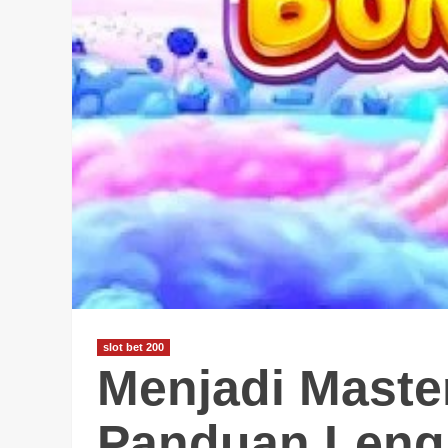
slot bet 200
Menjadi Master
Panduan Leng