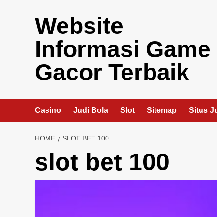
Skip
to
Website
content
Informasi Game
Gacor Terbaik
Casino
Judi Bola
Slot
Sitemap
Situs J
HOME
SLOT BET 100
slot bet 100