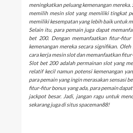
meningkatkan peluang kemenangan mereka. Sa
memilih mesin slot yang memiliki tingkat p
memiliki kesempatan yang lebih baik untuk
Selain itu, para pemain juga dapat memanfaa
bet 200. Dengan memanfaatkan fitur-fitur
kemenangan mereka secara signifikan. Oleh
cara kerja mesin slot dan memanfaatkan fitur-
Slot bet 200 adalah permainan slot yang m
relatif kecil namun potensi kemenangan yang
para pemain yang ingin merasakan sensasi be
fitur-fitur bonus yang ada, para pemain da
jackpot besar. Jadi, jangan ragu untuk me
sekarang juga di situs spaceman88!