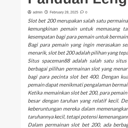
0
admin
February 28, 2025
Slot bet 200 merupakan salah satu permaina
kemungkinan pemain untuk memasang tar
kesempatan bagi para pemain untuk bermain d
Bagi para pemain yang ingin merasakan se
menarik, slot bet 200 adalah pilihan yang tepa
Situs spaceman88 adalah salah satu sit
berbagai pilihan permainan slot yang menar
bagi para pecinta slot bet 400. Dengan kua
pemain dapat menikmati pengalaman bermai
Ketika memainkan slot bet 200, para pemai
besar dengan taruhan yang relatif kecil. 
keberuntungan mereka dalam memenangkan 
taruhannya kecil, tetapi potensi kemenangann
Dalam permainan slot bet 200, ada berbag