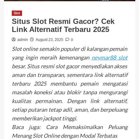
Slot
Situs Slot Resmi Gacor? Cek
Link Alternatif Terbaru 2025
0
admin
August 23, 2025
Slot online semakin populer di kalangan pemain
yang ingin meraih kemenangan
neymar88 slot
besar. Situs resmi slot gacor menyediakan akses
aman dan transparan, sementara link alternatif
terbaru 2025 membantu pemain mengatasi
masalah koneksi atau blokir tanpa mengurangi
kualitas permainan. Dengan link alternatif,
setiap putaran tetap adil, aman, dan berpeluang
memberikan jackpot tinggi.
Baca juga: Cara Memaksimalkan Peluang
Menang Slot Online dengan Modal Terbatas