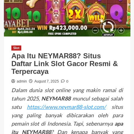
Slot
Apa Itu NEYMAR88? Situs
Daftar Link Slot Gacor Resmi &
Terpercaya
0
admin
August 7, 2025
Dalam dunia slot online yang makin ramai di
tahun 2025,
NEYMAR88
muncul sebagai salah
satu
https://www.neymar88-slot.com/
situs
yang paling banyak dibicarakan oleh para
pemain slot di Indonesia. Tapi, sebenarnya
apa
itu NEYMAR88
? Dan kenapa banyak yang