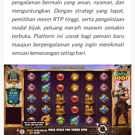
pengalaman bermain yang aman, nyaman, dan
menguntungkan. Dengan strategi yang tepat,
pemilihan mesin RTP tinggi, serta pengelolaan
modal bijak, peluang meraih maxwin semakin
terbuka. Platform ini cocok bagi pemain baru
maupun berpengalaman yang ingin menikmati
sensasi kemenangan setiap hari.