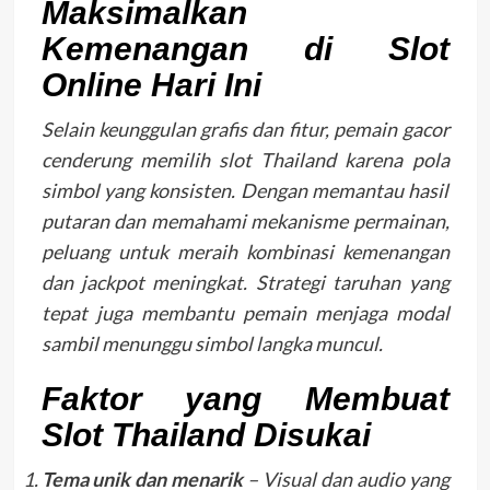
Maksimalkan
Kemenangan di Slot
Online Hari Ini
Selain keunggulan grafis dan fitur, pemain gacor
cenderung memilih slot Thailand karena pola
simbol yang konsisten. Dengan memantau hasil
putaran dan memahami mekanisme permainan,
peluang untuk meraih kombinasi kemenangan
dan jackpot meningkat. Strategi taruhan yang
tepat juga membantu pemain menjaga modal
sambil menunggu simbol langka muncul.
Faktor yang Membuat
Slot Thailand Disukai
Tema unik dan menarik
– Visual dan audio yang