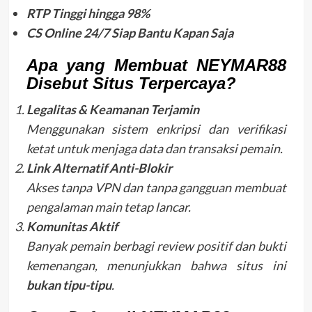
RTP Tinggi hingga 98%
CS Online 24/7 Siap Bantu Kapan Saja
Apa yang Membuat NEYMAR88
Disebut Situs Terpercaya?
Legalitas & Keamanan Terjamin
Menggunakan sistem enkripsi dan verifikasi
ketat untuk menjaga data dan transaksi pemain.
Link Alternatif Anti-Blokir
Akses tanpa VPN dan tanpa gangguan membuat
pengalaman main tetap lancar.
Komunitas Aktif
Banyak pemain berbagi review positif dan bukti
kemenangan, menunjukkan bahwa situs ini
bukan tipu-tipu
.