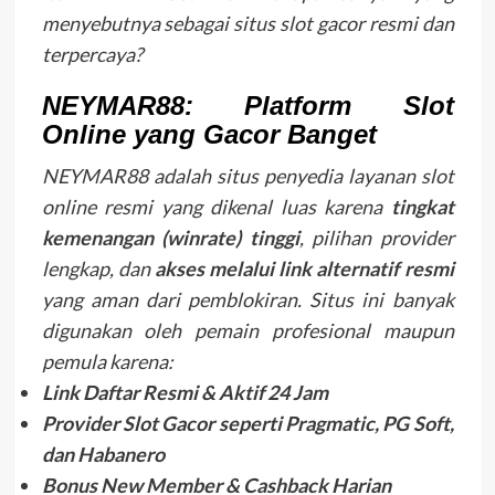
menyebutnya sebagai situs slot gacor resmi dan
terpercaya?
NEYMAR88: Platform Slot
Online yang Gacor Banget
NEYMAR88 adalah situs penyedia layanan slot
online resmi yang dikenal luas karena
tingkat
kemenangan (winrate) tinggi
, pilihan provider
lengkap, dan
akses melalui link alternatif resmi
yang aman dari pemblokiran. Situs ini banyak
digunakan oleh pemain profesional maupun
pemula karena:
Link Daftar Resmi & Aktif 24 Jam
Provider Slot Gacor seperti Pragmatic, PG Soft,
dan Habanero
Bonus New Member & Cashback Harian