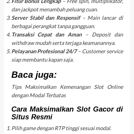
Fitur Bonus Lengkap
– Free spin, multiplikator,
dan jackpot menambah peluang cuan.
Server Stabil dan Responsif
– Main lancar di
berbagai perangkat tanpa gangguan.
Transaksi Cepat dan Aman
– Deposit dan
withdraw mudah serta terjaga keamanannya.
Pelayanan Profesional 24/7
– Customer service
siap membantu kapan saja.
Baca juga:
Tips Maksimalkan Kemenangan Slot Online
dengan Modal Terbatas
Cara Maksimalkan Slot Gacor di
Situs Resmi
Pilih game dengan RTP tinggi sesuai modal.