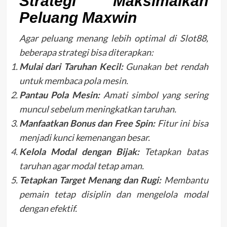
Strategi Maksimalkan
Peluang Maxwin
Agar peluang menang lebih optimal di Slot88,
beberapa strategi bisa diterapkan:
Mulai dari Taruhan Kecil:
Gunakan bet rendah
untuk membaca pola mesin.
Pantau Pola Mesin:
Amati simbol yang sering
muncul sebelum meningkatkan taruhan.
Manfaatkan Bonus dan Free Spin:
Fitur ini bisa
menjadi kunci kemenangan besar.
Kelola Modal dengan Bijak:
Tetapkan batas
taruhan agar modal tetap aman.
Tetapkan Target Menang dan Rugi:
Membantu
pemain tetap disiplin dan mengelola modal
dengan efektif.