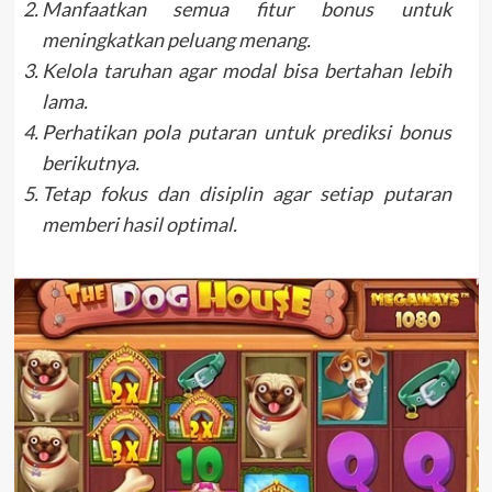
Manfaatkan semua fitur bonus untuk
meningkatkan peluang menang.
Kelola taruhan agar modal bisa bertahan lebih
lama.
Perhatikan pola putaran untuk prediksi bonus
berikutnya.
Tetap fokus dan disiplin agar setiap putaran
memberi hasil optimal.