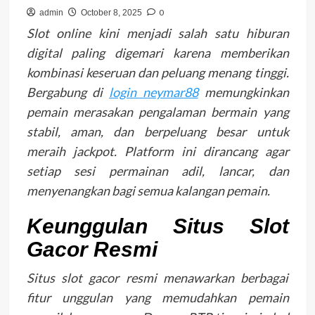
0
admin
October 8, 2025
Slot online kini menjadi salah satu hiburan
digital paling digemari karena memberikan
kombinasi keseruan dan peluang menang tinggi.
Bergabung di
login neymar88
memungkinkan
pemain merasakan pengalaman bermain yang
stabil, aman, dan berpeluang besar untuk
meraih jackpot. Platform ini dirancang agar
setiap sesi permainan adil, lancar, dan
menyenangkan bagi semua kalangan pemain.
Keunggulan Situs Slot
Gacor Resmi
Situs slot gacor resmi menawarkan berbagai
fitur unggulan yang memudahkan pemain