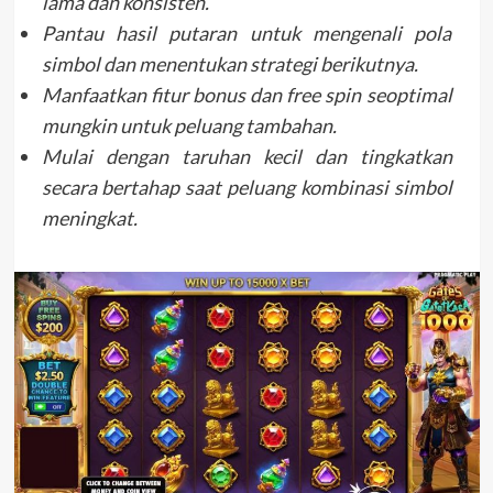
lama dan konsisten.
Pantau hasil putaran untuk mengenali pola
simbol dan menentukan strategi berikutnya.
Manfaatkan fitur bonus dan free spin seoptimal
mungkin untuk peluang tambahan.
Mulai dengan taruhan kecil dan tingkatkan
secara bertahap saat peluang kombinasi simbol
meningkat.