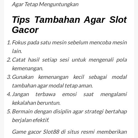
Agar Tetap Menguntungkan
Tips Tambahan Agar Slot
Gacor
Fokus pada satu mesin sebelum mencoba mesin
lain.
Catat hasil setiap sesi untuk mengenali pola
kemenangan.
Gunakan kemenangan kecil sebagai modal
tambahan agar modal tetap aman.
Jangan terbawa emosi saat mengalami
kekalahan beruntun.
Bermain dengan disiplin agar strategi bertahap
berjalan efektif.
Game gacor Slot88 di situs resmi memberikan