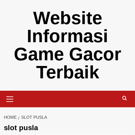
Skip
Website
to
content
Informasi
Game Gacor
Terbaik
Primary
Menu
HOME
SLOT PUSLA
slot pusla