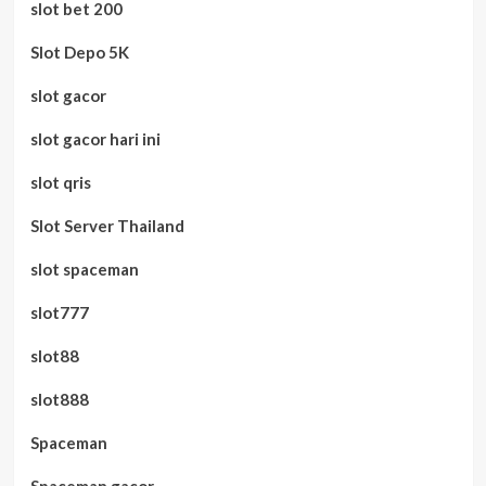
slot bet 200
Slot Depo 5K
slot gacor
slot gacor hari ini
slot qris
Slot Server Thailand
slot spaceman
slot777
slot88
slot888
Spaceman