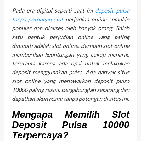
Pada era digital seperti saat ini
deposit pulsa
tanpa potongan slot
perjudian online semakin
populer dan diakses oleh banyak orang. Salah
satu bentuk perjudian online yang paling
diminati adalah slot online. Bermain slot online
memberikan keuntungan yang cukup menarik,
terutama karena ada opsi untuk melakukan
deposit menggunakan pulsa. Ada banyak situs
slot online yang menawarkan deposit pulsa
10000 paling resmi. Bergabunglah sekarang dan
dapatkan akun resmi tanpa potongan di situs ini.
Mengapa Memilih Slot
Deposit Pulsa 10000
Terpercaya?