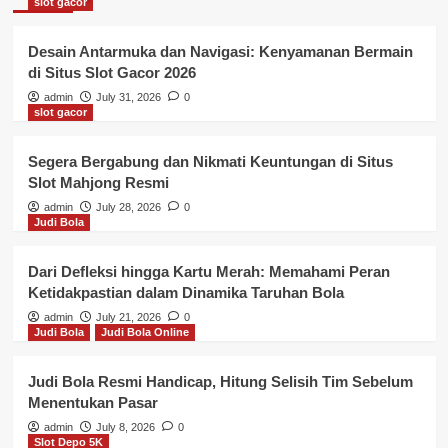
slot gacor
Desain Antarmuka dan Navigasi: Kenyamanan Bermain
di Situs Slot Gacor 2026
admin
July 31, 2026
0
slot gacor
Segera Bergabung dan Nikmati Keuntungan di Situs
Slot Mahjong Resmi
admin
July 28, 2026
0
Judi Bola
Dari Defleksi hingga Kartu Merah: Memahami Peran
Ketidakpastian dalam Dinamika Taruhan Bola
admin
July 21, 2026
0
Judi Bola
Judi Bola Online
Judi Bola Resmi Handicap, Hitung Selisih Tim Sebelum
Menentukan Pasar
admin
July 8, 2026
0
Slot Depo 5K