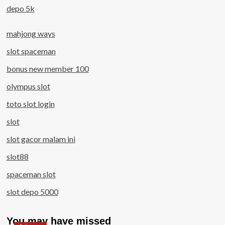
depo 5k
mahjong ways
slot spaceman
bonus new member 100
olympus slot
toto slot login
slot
slot gacor malam ini
slot88
spaceman slot
slot depo 5000
You may have missed