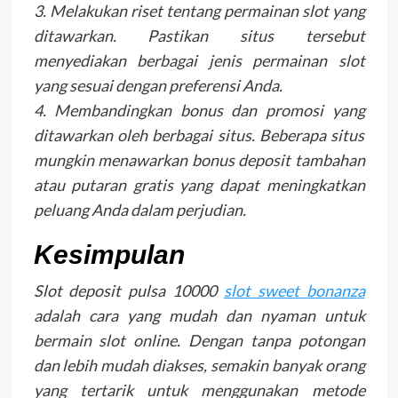
3. Melakukan riset tentang permainan slot yang
ditawarkan. Pastikan situs tersebut
menyediakan berbagai jenis permainan slot
yang sesuai dengan preferensi Anda.
4. Membandingkan bonus dan promosi yang
ditawarkan oleh berbagai situs. Beberapa situs
mungkin menawarkan bonus deposit tambahan
atau putaran gratis yang dapat meningkatkan
peluang Anda dalam perjudian.
Kesimpulan
Slot deposit pulsa 10000
slot sweet bonanza
adalah cara yang mudah dan nyaman untuk
bermain slot online. Dengan tanpa potongan
dan lebih mudah diakses, semakin banyak orang
yang tertarik untuk menggunakan metode