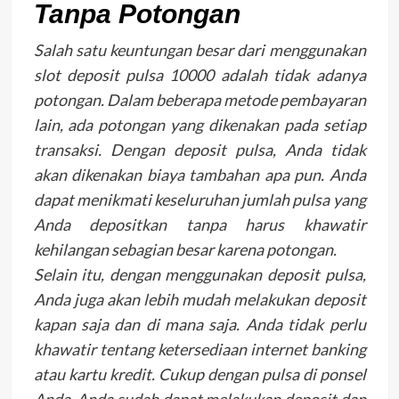
Tanpa Potongan
Salah satu keuntungan besar dari menggunakan
slot deposit pulsa 10000 adalah tidak adanya
potongan. Dalam beberapa metode pembayaran
lain, ada potongan yang dikenakan pada setiap
transaksi. Dengan deposit pulsa, Anda tidak
akan dikenakan biaya tambahan apa pun. Anda
dapat menikmati keseluruhan jumlah pulsa yang
Anda depositkan tanpa harus khawatir
kehilangan sebagian besar karena potongan.
Selain itu, dengan menggunakan deposit pulsa,
Anda juga akan lebih mudah melakukan deposit
kapan saja dan di mana saja. Anda tidak perlu
khawatir tentang ketersediaan internet banking
atau kartu kredit. Cukup dengan pulsa di ponsel