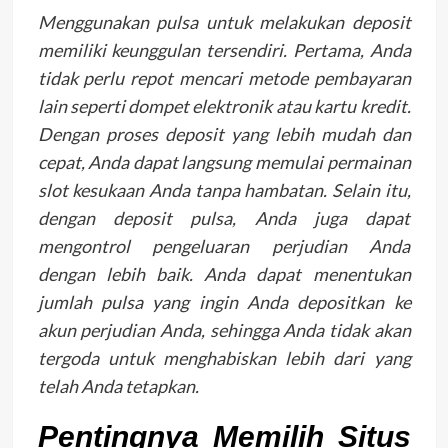
Menggunakan pulsa untuk melakukan deposit
memiliki keunggulan tersendiri. Pertama, Anda
tidak perlu repot mencari metode pembayaran
lain seperti dompet elektronik atau kartu kredit.
Dengan proses deposit yang lebih mudah dan
cepat, Anda dapat langsung memulai permainan
slot kesukaan Anda tanpa hambatan. Selain itu,
dengan deposit pulsa, Anda juga dapat
mengontrol pengeluaran perjudian Anda
dengan lebih baik. Anda dapat menentukan
jumlah pulsa yang ingin Anda depositkan ke
akun perjudian Anda, sehingga Anda tidak akan
tergoda untuk menghabiskan lebih dari yang
telah Anda tetapkan.
Pentingnya Memilih Situs