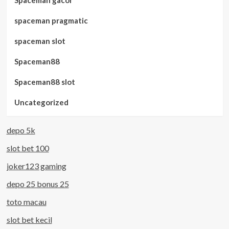
Spaceman gacor
spaceman pragmatic
spaceman slot
Spaceman88
Spaceman88 slot
Uncategorized
depo 5k
slot bet 100
joker123 gaming
depo 25 bonus 25
toto macau
slot bet kecil