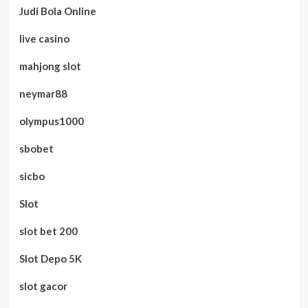
Judi Bola Online
live casino
mahjong slot
neymar88
olympus1000
sbobet
sicbo
Slot
slot bet 200
Slot Depo 5K
slot gacor