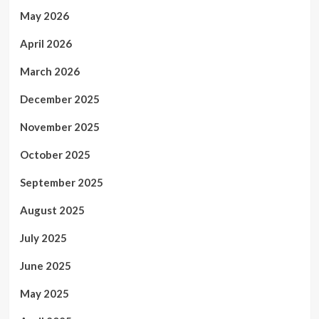
May 2026
April 2026
March 2026
December 2025
November 2025
October 2025
September 2025
August 2025
July 2025
June 2025
May 2025