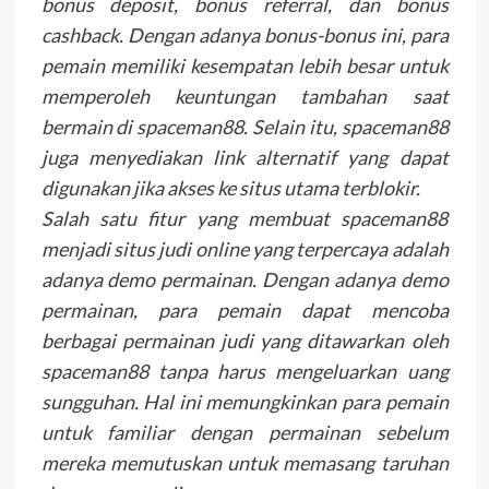
bonus deposit, bonus referral, dan bonus
cashback. Dengan adanya bonus-bonus ini, para
pemain memiliki kesempatan lebih besar untuk
memperoleh keuntungan tambahan saat
bermain di spaceman88. Selain itu, spaceman88
juga menyediakan link alternatif yang dapat
digunakan jika akses ke situs utama terblokir.
Salah satu fitur yang membuat spaceman88
menjadi situs judi online yang terpercaya adalah
adanya demo permainan. Dengan adanya demo
permainan, para pemain dapat mencoba
berbagai permainan judi yang ditawarkan oleh
spaceman88 tanpa harus mengeluarkan uang
sungguhan. Hal ini memungkinkan para pemain
untuk familiar dengan permainan sebelum
mereka memutuskan untuk memasang taruhan