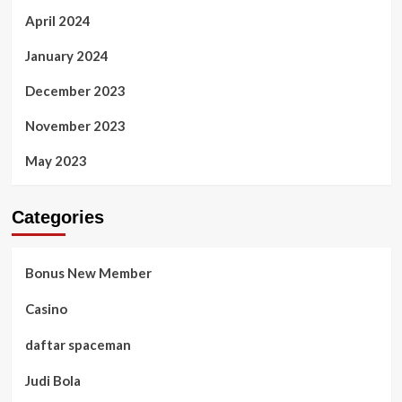
April 2024
January 2024
December 2023
November 2023
May 2023
Categories
Bonus New Member
Casino
daftar spaceman
Judi Bola