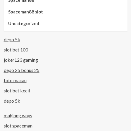
Spaceman88
Spaceman88 slot
Uncategorized
depo 5k
slot bet 100
joker123 gaming
depo 25 bonus 25
toto macau
slot bet kecil
depo 5k
mahjong ways
slot spaceman