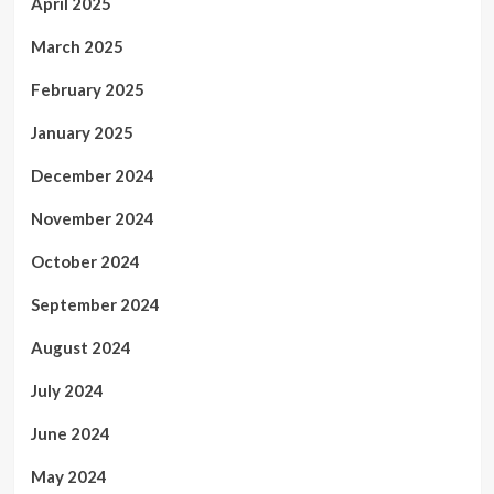
April 2025
March 2025
February 2025
January 2025
December 2024
November 2024
October 2024
September 2024
August 2024
July 2024
June 2024
May 2024