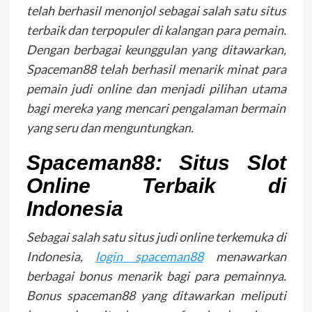
telah berhasil menonjol sebagai salah satu situs
terbaik dan terpopuler di kalangan para pemain.
Dengan berbagai keunggulan yang ditawarkan,
Spaceman88 telah berhasil menarik minat para
pemain judi online dan menjadi pilihan utama
bagi mereka yang mencari pengalaman bermain
yang seru dan menguntungkan.
Spaceman88: Situs Slot
Online Terbaik di
Indonesia
Sebagai salah satu situs judi online terkemuka di
Indonesia,
login spaceman88
menawarkan
berbagai bonus menarik bagi para pemainnya.
Bonus spaceman88 yang ditawarkan meliputi