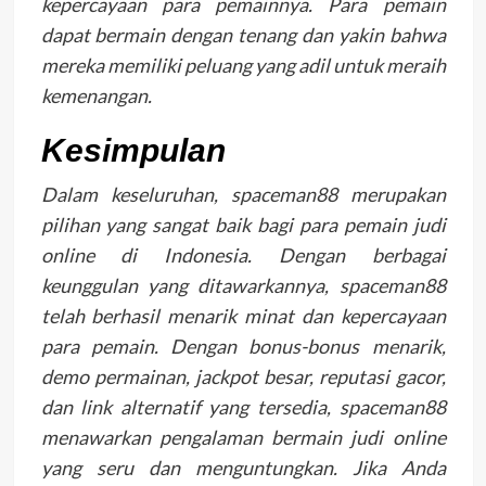
kepercayaan para pemainnya. Para pemain
dapat bermain dengan tenang dan yakin bahwa
mereka memiliki peluang yang adil untuk meraih
kemenangan.
Kesimpulan
Dalam keseluruhan, spaceman88 merupakan
pilihan yang sangat baik bagi para pemain judi
online di Indonesia. Dengan berbagai
keunggulan yang ditawarkannya, spaceman88
telah berhasil menarik minat dan kepercayaan
para pemain. Dengan bonus-bonus menarik,
demo permainan, jackpot besar, reputasi gacor,
dan link alternatif yang tersedia, spaceman88
menawarkan pengalaman bermain judi online
yang seru dan menguntungkan. Jika Anda