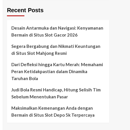
Recent Posts
Desain Antarmuka dan Navigasi: Kenyamanan
Bermain di Situs Slot Gacor 2026
Segera Bergabung dan Nikmati Keuntungan
di Situs Slot Mahjong Resmi
Dari Defleksi hingga Kartu Merah: Memahami
Peran Ketidakpastian dalam Dinamika
Taruhan Bola
Judi Bola Resmi Handicap, Hitung Selisih Tim
Sebelum Menentukan Pasar
Maksimalkan Kemenangan Anda dengan
Bermain di Situs Slot Depo 5k Terpercaya