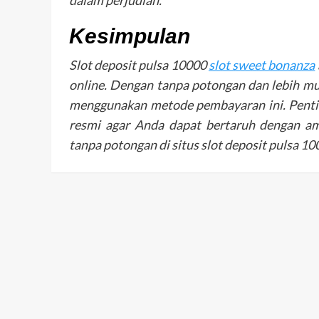
dalam perjudian.
Kesimpulan
Slot deposit pulsa 10000
slot sweet bonanza
online. Dengan tanpa potongan dan lebih mu
menggunakan metode pembayaran ini. Penting
resmi agar Anda dapat bertaruh dengan a
tanpa potongan di situs slot deposit pulsa 100