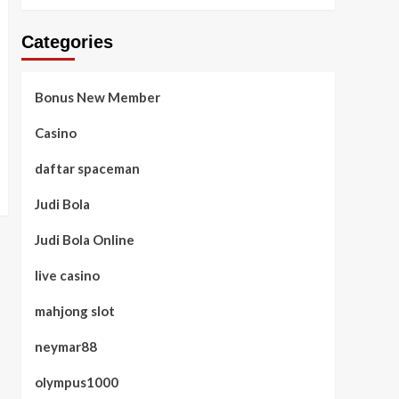
Categories
Bonus New Member
Casino
daftar spaceman
Judi Bola
Judi Bola Online
live casino
mahjong slot
neymar88
olympus1000