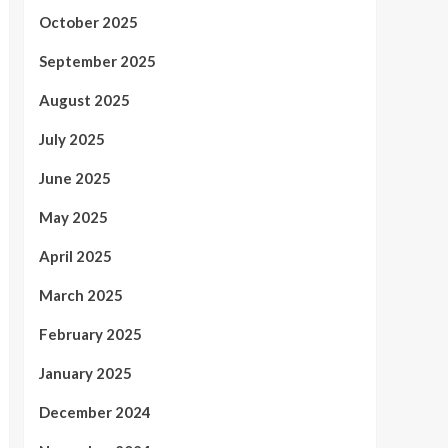
October 2025
September 2025
August 2025
July 2025
June 2025
May 2025
April 2025
March 2025
February 2025
January 2025
December 2024