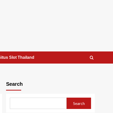
Situs Slot Thailand
Search
Search