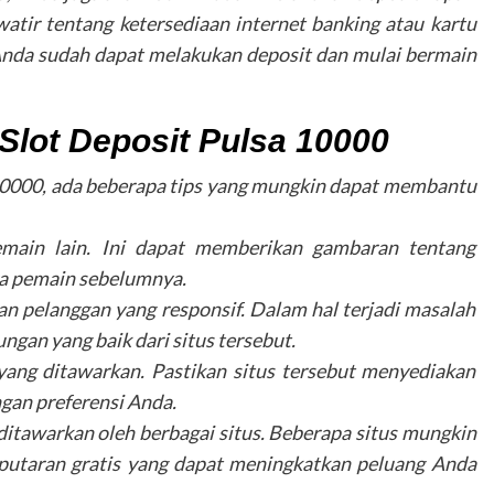
watir tentang ketersediaan internet banking atau kartu
 Anda sudah dapat melakukan deposit dan mulai bermain
 Slot Deposit Pulsa 10000
 10000, ada beberapa tips yang mungkin dapat membantu
main lain. Ini dapat memberikan gambaran tentang
ra pemain sebelumnya.
an pelanggan yang responsif. Dalam hal terjadi masalah
ngan yang baik dari situs tersebut.
yang ditawarkan. Pastikan situs tersebut menyediakan
ngan preferensi Anda.
tawarkan oleh berbagai situs. Beberapa situs mungkin
utaran gratis yang dapat meningkatkan peluang Anda