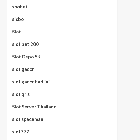
sbobet
sicbo
Slot
slot bet 200
Slot Depo 5K
slot gacor
slot gacor hari ini
slot qris
Slot Server Thailand
slot spaceman
slot777