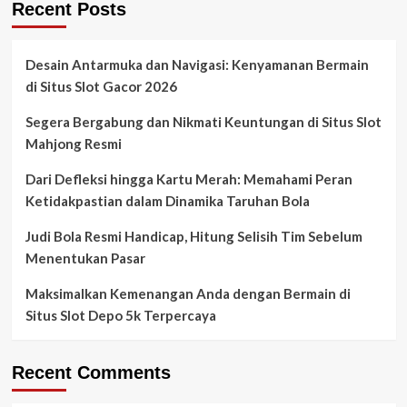
Recent Posts
Desain Antarmuka dan Navigasi: Kenyamanan Bermain
di Situs Slot Gacor 2026
Segera Bergabung dan Nikmati Keuntungan di Situs Slot
Mahjong Resmi
Dari Defleksi hingga Kartu Merah: Memahami Peran
Ketidakpastian dalam Dinamika Taruhan Bola
Judi Bola Resmi Handicap, Hitung Selisih Tim Sebelum
Menentukan Pasar
Maksimalkan Kemenangan Anda dengan Bermain di
Situs Slot Depo 5k Terpercaya
Recent Comments