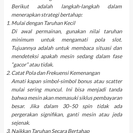
Berikut adalah langkah-langkah dalam
menerapkan strategi bertahap:
Mulai dengan Taruhan Kecil
Di awal permainan, gunakan nilai taruhan
minimum untuk mengamati pola slot.
Tujuannya adalah untuk membaca situasi dan
mendeteksi apakah mesin sedang dalam fase
“gacor” atau tidak.
Catat Pola dan Frekuensi Kemenangan
Amati kapan simbol-simbol bonus atau scatter
mulai sering muncul. Ini bisa menjadi tanda
bahwa mesin akan memasuki siklus pembayaran
besar. Jika dalam 30–50 spin tidak ada
pergerakan signifikan, ganti mesin atau jeda
sejenak.
Naikkan Taruhan Secara Bertahap