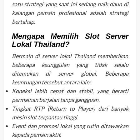
satu strategi yang saat ini sedang naik daun di
kalangan pemain profesional adalah strategi
bertahap.
Mengapa Memilih Slot Server
Lokal Thailand?
Bermain di server lokal Thailand memberikan
beberapa keunggulan yang tidak selalu
ditemukan di server global. Beberapa
keuntungan tersebut antara lain:
Koneksi lebih cepat dan stabil, yang berarti
permainan berjalan tanpa gangguan.
Tingkat RTP (Return to Player) dari banyak
mesin slot terpantau tinggi.
Event dan promosi lokal yang rutin ditawarkan
kepada pemain aktif.