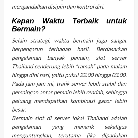
mengandalkan disiplin dan kontrol diri.
Kapan Waktu Terbaik untuk
Bermain?
Selain strategi, waktu bermain juga sangat
berpengaruh terhadap hasil. Berdasarkan
pengalaman banyak pemain, slot server
Thailand cenderung lebih “ramah” pada malam
hingga dini hari, yaitu pukul 22.00 hingga 03.00.
Pada jam-jam ini, trafik server lebih stabil dan
persaingan antar pemain lebih rendah, sehingga
peluang mendapatkan kombinasi gacor lebih
besar.
Bermain slot di server lokal Thailand adalah
pengalaman yang menarik sekaligus
menguntungkan, terutama jika dipadukan