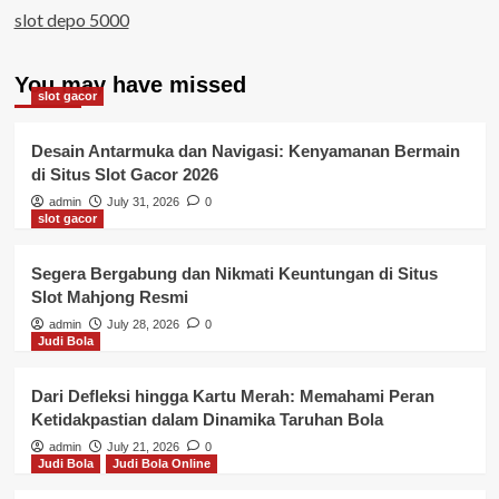
slot depo 5000
You may have missed
slot gacor
Desain Antarmuka dan Navigasi: Kenyamanan Bermain
di Situs Slot Gacor 2026
admin
July 31, 2026
0
slot gacor
Segera Bergabung dan Nikmati Keuntungan di Situs
Slot Mahjong Resmi
admin
July 28, 2026
0
Judi Bola
Dari Defleksi hingga Kartu Merah: Memahami Peran
Ketidakpastian dalam Dinamika Taruhan Bola
admin
July 21, 2026
0
Judi Bola
Judi Bola Online