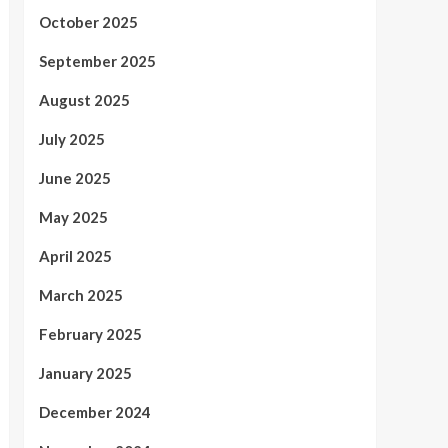
October 2025
September 2025
August 2025
July 2025
June 2025
May 2025
April 2025
March 2025
February 2025
January 2025
December 2024