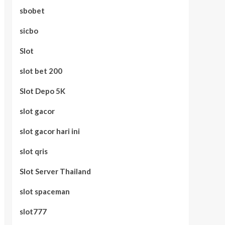
sbobet
sicbo
Slot
slot bet 200
Slot Depo 5K
slot gacor
slot gacor hari ini
slot qris
Slot Server Thailand
slot spaceman
slot777