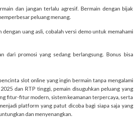
ain dan jangan terlalu agresif. Bermain dengan bijak
memperbesar peluang menang.
 dengan uang asli, cobalah versi demo untuk memahami
an dari promosi yang sedang berlangsung. Bonus bisa
encinta slot online yang ingin bermain tanpa mengalami
e 2025 dan RTP tinggi, pemain disuguhkan peluang yang
g fitur-fitur modern, sistem keamanan terpercaya, serta
njadi platform yang patut dicoba bagi siapa saja yang
nguntungkan dan menyenangkan.