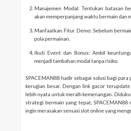
Manajemen Modal: Tentukan batasan berm
akan memperpanjang waktu bermain dan 
Manfaatkan Fitur Demo: Sebelum bermain
pola permainan.
Ikuti Event dan Bonus: Ambil keuntung
menjadi tambahan modal tanpa risiko.
SPACEMAN88 hadir sebagai solusi bagi para p
kerugian besar. Dengan link gacor terupdat
lebih nyata untuk meraih kemenangan. Didukun
strategi bermain yang tepat, SPACEMAN88 me
ingin merasakan sensasi slot online yang me