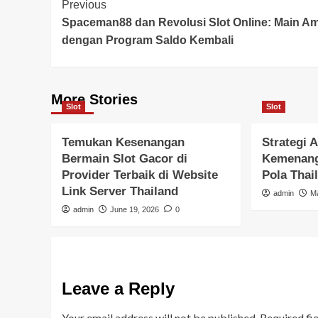
Post
Previous
Spaceman88 dan Revolusi Slot Online: Main A
Navigation
dengan Program Saldo Kembali
More Stories
Slot
Slot
Temukan Kesenangan
Strategi 
Bermain Slot Gacor di
Kemenanga
Provider Terbaik di Website
Pola Thai
Link Server Thailand
admin
M
admin
June 19, 2026
0
Leave a Reply
Your email address will not be published.
Required fi