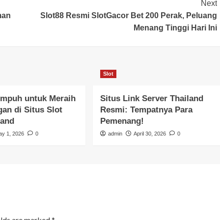
Next
man
Slot88 Resmi SlotGacor Bet 200 Perak, Peluang
Menang Tinggi Hari Ini
Slot
Ampuh untuk Meraih
Situs Link Server Thailand
n di Situs Slot
Resmi: Tempatnya Para
land
Pemenang!
ay 1, 2026
0
admin
April 30, 2026
0
elds are marked
*