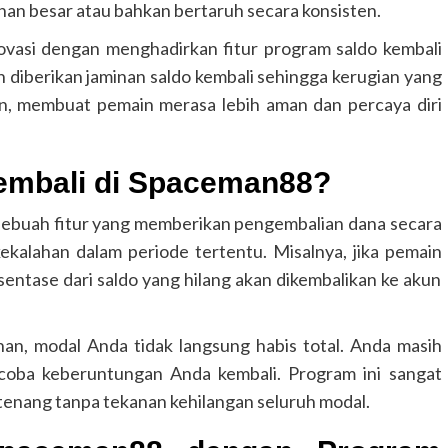
an besar atau bahkan bertaruh secara konsisten.
ovasi dengan menghadirkan fitur program saldo kembali
n diberikan jaminan saldo kembali sehingga kerugian yang
an, membuat pemain merasa lebih aman dan percaya diri
Kembali di Spaceman88?
sebuah fitur yang memberikan pengembalian dana secara
kalahan dalam periode tertentu. Misalnya, jika pemain
sentase dari saldo yang hilang akan dikembalikan ke akun
han, modal Anda tidak langsung habis total. Anda masih
ba keberuntungan Anda kembali. Program ini sangat
tenang tanpa tekanan kehilangan seluruh modal.