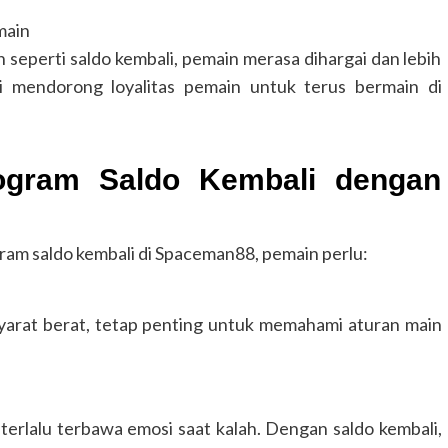
main
eperti saldo kembali, pemain merasa dihargai dan lebih
i mendorong loyalitas pemain untuk terus bermain di
ogram Saldo Kembali dengan
am saldo kembali di Spaceman88, pemain perlu:
syarat berat, tetap penting untuk memahami aturan main
terlalu terbawa emosi saat kalah. Dengan saldo kembali,