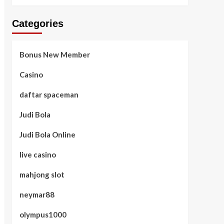
Categories
Bonus New Member
Casino
daftar spaceman
Judi Bola
Judi Bola Online
live casino
mahjong slot
neymar88
olympus1000