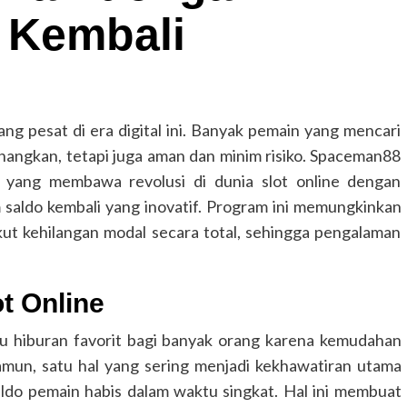
 Kembali
ang pesat di era digital ini. Banyak pemain yang mencari
angkan, tetapi juga aman dan minim risiko. Spaceman88
n yang membawa revolusi di dunia slot online dengan
saldo kembali yang inovatif. Program ini memungkinkan
ut kehilangan modal secara total, sehingga pengalaman
t Online
atu hiburan favorit bagi banyak orang karena kemudahan
mun, satu hal yang sering menjadi kekhawatiran utama
aldo pemain habis dalam waktu singkat. Hal ini membuat