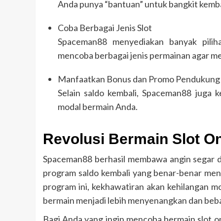
Anda punya “bantuan” untuk bangkit kemba
Coba Berbagai Jenis Slot
Spaceman88 menyediakan banyak piliha
mencoba berbagai jenis permainan agar m
Manfaatkan Bonus dan Promo Pendukung
Selain saldo kembali, Spaceman88 juga
modal bermain Anda.
Revolusi Bermain Slot 
Spaceman88 berhasil membawa angin segar d
program saldo kembali yang benar-benar m
program ini, kekhawatiran akan kehilangan mo
bermain menjadi lebih menyenangkan dan beba
Bagi Anda yang ingin mencoba bermain slot o