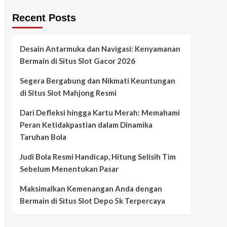
Recent Posts
Desain Antarmuka dan Navigasi: Kenyamanan
Bermain di Situs Slot Gacor 2026
Segera Bergabung dan Nikmati Keuntungan
di Situs Slot Mahjong Resmi
Dari Defleksi hingga Kartu Merah: Memahami
Peran Ketidakpastian dalam Dinamika
Taruhan Bola
Judi Bola Resmi Handicap, Hitung Selisih Tim
Sebelum Menentukan Pasar
Maksimalkan Kemenangan Anda dengan
Bermain di Situs Slot Depo 5k Terpercaya