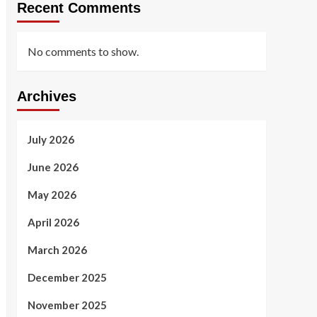
Recent Comments
No comments to show.
Archives
July 2026
June 2026
May 2026
April 2026
March 2026
December 2025
November 2025