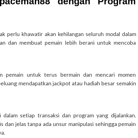
Spaceman88 dengan Program
ak perlu khawatir akan kehilangan seluruh modal dalam
aman dan membuat pemain lebih berani untuk mencoba
an pemain untuk terus bermain dan mencari momen
 peluang mendapatkan jackpot atau hadiah besar semakin
 dalam setiap transaksi dan program yang dijalankan.
is dan jelas tanpa ada unsur manipulasi sehingga pemain
ya.