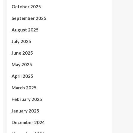
October 2025
September 2025
August 2025
July 2025
June 2025
May 2025
April 2025
March 2025
February 2025
January 2025
December 2024