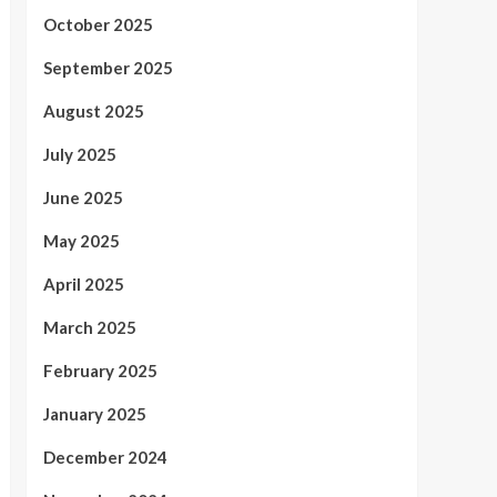
October 2025
September 2025
August 2025
July 2025
June 2025
May 2025
April 2025
March 2025
February 2025
January 2025
December 2024