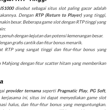
S1000
disebut sebagai situs slot paling gacor adalah
iakannya. Dengan
RTP (Return to Player)
yang tinggi,
kin besar. Beberapa game slot dengan RTP tinggi yang
in:
ng penuh dengan kejutan dan potensi kemenangan besar.
engan grafis cantik dan fitur bonus menarik.
at RTP yang sangat tinggi dan fitur-fitur bonus yang
a Mahjong dengan fitur scatter hitam yang memberikan
ya
gai
provider ternama
seperti
Pragmatic Play
,
PG Soft
,
 kerjasama ini, situs ini dapat menyediakan game slot
masi halus, dan fitur-fitur bonus yang menguntungkan.