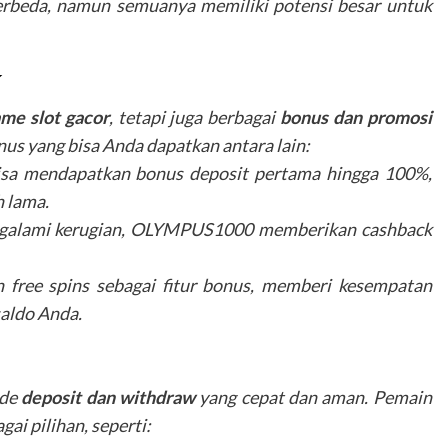
rbeda, namun semuanya memiliki potensi besar untuk
k
me slot gacor
, tetapi juga berbagai
bonus dan promosi
us yang bisa Anda dapatkan antara lain:
isa mendapatkan bonus deposit pertama hingga 100%,
h lama.
ngalami kerugian, OLYMPUS1000 memberikan cashback
free spins sebagai fitur bonus, memberi kesempatan
aldo Anda.
ode
deposit dan withdraw
yang cepat dan aman. Pemain
i pilihan, seperti: