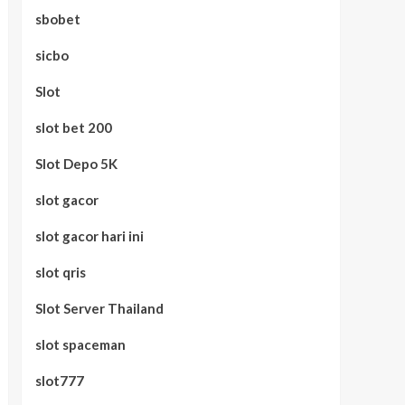
sbobet
sicbo
Slot
slot bet 200
Slot Depo 5K
slot gacor
slot gacor hari ini
slot qris
Slot Server Thailand
slot spaceman
slot777