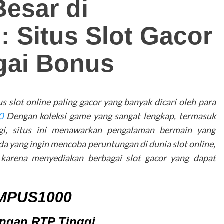
esar di
Situs Slot Gacor
gai Bonus
us slot online paling gacor yang banyak dicari oleh para
0
Dengan koleksi game yang sangat lengkap, termasuk
gi, situs ini menawarkan pengalaman bermain yang
yang ingin mencoba peruntungan di dunia slot online,
karena menyediakan berbagai slot gacor yang dapat
YMPUS1000
engan RTP Tinggi