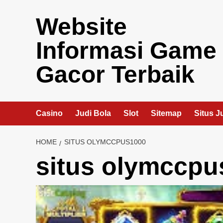
Skip
to
Website
content
Informasi Game
Gacor Terbaik
Casino
Judi Bola
Slot
Sitemap
Situs J
HOME
SITUS OLYMCCPUS1000
situs olymccpu