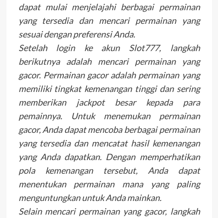
dapat mulai menjelajahi berbagai permainan
yang tersedia dan mencari permainan yang
sesuai dengan preferensi Anda.
Setelah login ke akun Slot777, langkah
berikutnya adalah mencari permainan yang
gacor. Permainan gacor adalah permainan yang
memiliki tingkat kemenangan tinggi dan sering
memberikan jackpot besar kepada para
pemainnya. Untuk menemukan permainan
gacor, Anda dapat mencoba berbagai permainan
yang tersedia dan mencatat hasil kemenangan
yang Anda dapatkan. Dengan memperhatikan
pola kemenangan tersebut, Anda dapat
menentukan permainan mana yang paling
menguntungkan untuk Anda mainkan.
Selain mencari permainan yang gacor, langkah