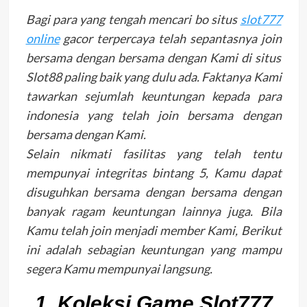
Bagi para yang tengah mencari bo situs
slot777
online
gacor terpercaya telah sepantasnya join
bersama dengan bersama dengan Kami di situs
Slot88 paling baik yang dulu ada. Faktanya Kami
tawarkan sejumlah keuntungan kepada para
indonesia yang telah join bersama dengan
bersama dengan Kami.
Selain nikmati fasilitas yang telah tentu
mempunyai integritas bintang 5, Kamu dapat
disuguhkan bersama dengan bersama dengan
banyak ragam keuntungan lainnya juga. Bila
Kamu telah join menjadi member Kami, Berikut
ini adalah sebagian keuntungan yang mampu
segera Kamu mempunyai langsung.
1. Koleksi Game Slot777