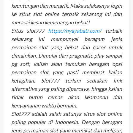
keuntungan dan menarik. Maka selekasnya login
ke situs slot online terbaik sekarang ini dan
merasai kesan kemenangan hebat!
Situs slot777
https://nyayabati.com/
terbaik
sekarang ini mempunyai beragam jenis
permainan slot yang hebat dan gacor untuk
dimainkan. Dimulai dari pragmatic play sampai
pg soft, kalian akan temukan beragam opsi
permainan slot yang pasti membuat kalian
ketagihan. Slot777 terkini sediakan link
alternative yang paling dipercaya, hingga kalian
tidak butuh cemas akan keamanan dan
kenyamanan waktu bermain.
Slot777 adalah salah satunya situs slot online
paling populer di Indonesia. Dengan beragam
jenis permainan slot yang memikat dan melipur,