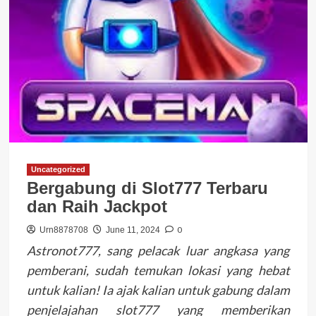
Uncategorized
Bergabung di Slot777 Terbaru
dan Raih Jackpot
0
Urn8878708
June 11, 2024
Astronot777, sang pelacak luar angkasa yang
pemberani, sudah temukan lokasi yang hebat
untuk kalian! Ia ajak kalian untuk gabung dalam
penjelajahan slot777 yang memberikan