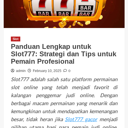
Slot
Panduan Lengkap untuk
Slot777: Strategi dan Tips untuk
Pemain Profesional
0
admin
February 10, 2025
Slot777 adalah salah satu platform permainan
slot online yang telah menjadi favorit di
kalangan penggemar judi online. Dengan
berbagai macam permainan yang menarik dan
kemungkinan untuk mendapatkan kemenangan
besar, tidak heran jika
Slot777 gacor
menjadi
pilihan utama bagi para pemain judi online.