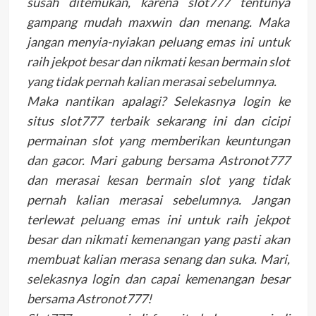
susah ditemukan, karena slot777 tentunya
gampang mudah maxwin dan menang. Maka
jangan menyia-nyiakan peluang emas ini untuk
raih jekpot besar dan nikmati kesan bermain slot
yang tidak pernah kalian merasai sebelumnya.
Maka nantikan apalagi? Selekasnya login ke
situs slot777 terbaik sekarang ini dan cicipi
permainan slot yang memberikan keuntungan
dan gacor. Mari gabung bersama Astronot777
dan merasai kesan bermain slot yang tidak
pernah kalian merasai sebelumnya. Jangan
terlewat peluang emas ini untuk raih jekpot
besar dan nikmati kemenangan yang pasti akan
membuat kalian merasa senang dan suka. Mari,
selekasnya login dan capai kemenangan besar
bersama Astronot777!