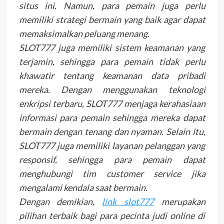
situs ini. Namun, para pemain juga perlu
memiliki strategi bermain yang baik agar dapat
memaksimalkan peluang menang.
SLOT777 juga memiliki sistem keamanan yang
terjamin, sehingga para pemain tidak perlu
khawatir tentang keamanan data pribadi
mereka. Dengan menggunakan teknologi
enkripsi terbaru, SLOT777 menjaga kerahasiaan
informasi para pemain sehingga mereka dapat
bermain dengan tenang dan nyaman. Selain itu,
SLOT777 juga memiliki layanan pelanggan yang
responsif, sehingga para pemain dapat
menghubungi tim customer service jika
mengalami kendala saat bermain.
Dengan demikian,
link slot777
merupakan
pilihan terbaik bagi para pecinta judi online di