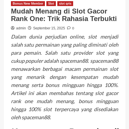
Bonus New Member
Slot
slot qris
Mudah Menang di Slot Gacor
Rank One: Trik Rahasia Terbukti
0
admin
September 15, 2025
Dalam dunia perjudian online, slot menjadi
salah satu permainan yang paling diminati oleh
para pemain. Salah satu provider slot yang
cukup populer adalah spaceman88. spaceman88
menawarkan berbagai macam permainan slot
yang menarik dengan kesempatan mudah
menang serta bonus mingguan hingga 100%.
Artikel ini akan membahas tentang slot gacor
rank one mudah menang, bonus mingguan
hingga 100% slot terpercaya yang disediakan
oleh spaceman88.