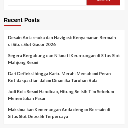
Recent Posts
Desain Antarmuka dan Navigasi: Kenyamanan Bermain
di Situs Slot Gacor 2026
Segera Bergabung dan Nikmati Keuntungan di Situs Slot
Mahjong Resmi
Dari Defleksi hingga Kartu Merah: Memahami Peran
Ketidakpastian dalam Dinamika Taruhan Bola
Judi Bola Resmi Handicap, Hitung Selisih Tim Sebelum
Menentukan Pasar
Maksimalkan Kemenangan Anda dengan Bermain di
Situs Slot Depo 5k Terpercaya