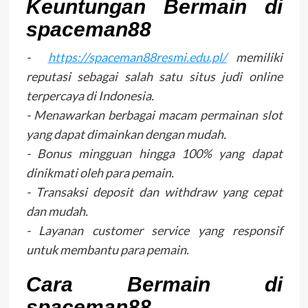
Keuntungan Bermain di
spaceman88
-
https://spaceman88resmi.edu.pl/
memiliki
reputasi sebagai salah satu situs judi online
terpercaya di Indonesia.
- Menawarkan berbagai macam permainan slot
yang dapat dimainkan dengan mudah.
- Bonus mingguan hingga 100% yang dapat
dinikmati oleh para pemain.
- Transaksi deposit dan withdraw yang cepat
dan mudah.
- Layanan customer service yang responsif
untuk membantu para pemain.
Cara Bermain di
spaceman88