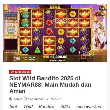
Uncategorized
Slot Wild Bandito 2025 di
NEYMAR88: Main Mudah dan
Aman
0
admin
September 9, 2025
Slot Wild Bandito 2025 menawarkan