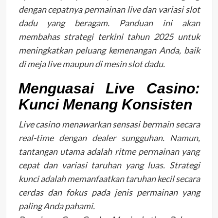
dengan cepatnya permainan live dan variasi slot
dadu yang beragam. Panduan ini akan
membahas strategi terkini tahun 2025 untuk
meningkatkan peluang kemenangan Anda, baik
di meja live maupun di mesin slot dadu.
Menguasai Live Casino:
Kunci Menang Konsisten
Live casino menawarkan sensasi bermain secara
real-time dengan dealer sungguhan. Namun,
tantangan utama adalah ritme permainan yang
cepat dan variasi taruhan yang luas. Strategi
kunci adalah memanfaatkan taruhan kecil secara
cerdas dan fokus pada jenis permainan yang
paling Anda pahami.