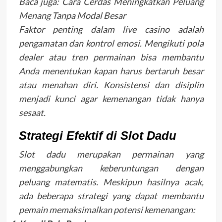
Baca juga: Cara Cerdas Meningkatkan Peluang
Menang Tanpa Modal Besar
Faktor penting dalam live casino adalah
pengamatan dan kontrol emosi. Mengikuti pola
dealer atau tren permainan bisa membantu
Anda menentukan kapan harus bertaruh besar
atau menahan diri. Konsistensi dan disiplin
menjadi kunci agar kemenangan tidak hanya
sesaat.
Strategi Efektif di Slot Dadu
Slot dadu merupakan permainan yang
menggabungkan keberuntungan dengan
peluang matematis. Meskipun hasilnya acak,
ada beberapa strategi yang dapat membantu
pemain memaksimalkan potensi kemenangan: