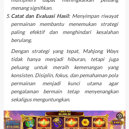
menang signifikan.
Catat dan Evaluasi Hasil:
Menyimpan riwayat
permainan membantu menemukan strategi
paling efektif dan menghindari kesalahan
berulang.
Dengan strategi yang tepat, Mahjong Ways
tidak hanya menjadi hiburan, tetapi juga
peluang untuk meraih kemenangan yang
konsisten. Disiplin, fokus, dan pemahaman pola
permainan menjadi kunci utama agar
pengalaman bermain tetap menyenangkan
sekaligus menguntungkan.