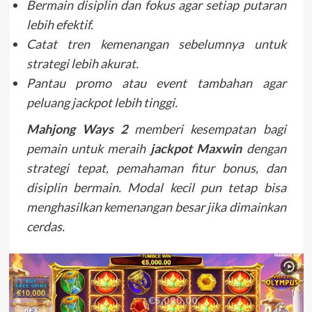
Bermain disiplin dan fokus agar setiap putaran
lebih efektif.
Catat tren kemenangan sebelumnya untuk
strategi lebih akurat.
Pantau promo atau event tambahan agar
peluang jackpot lebih tinggi.
Mahjong Ways 2
memberi kesempatan bagi
pemain untuk meraih
jackpot Maxwin
dengan
strategi tepat, pemahaman fitur bonus, dan
disiplin bermain. Modal kecil pun tetap bisa
menghasilkan kemenangan besar jika dimainkan
cerdas.