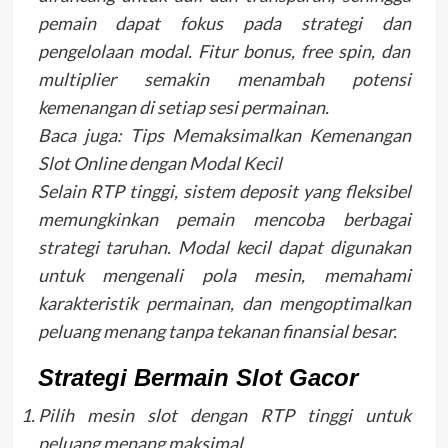
pemain dapat fokus pada strategi dan
pengelolaan modal. Fitur bonus, free spin, dan
multiplier semakin menambah potensi
kemenangan di setiap sesi permainan.
Baca juga: Tips Memaksimalkan Kemenangan
Slot Online dengan Modal Kecil
Selain RTP tinggi, sistem deposit yang fleksibel
memungkinkan pemain mencoba berbagai
strategi taruhan. Modal kecil dapat digunakan
untuk mengenali pola mesin, memahami
karakteristik permainan, dan mengoptimalkan
peluang menang tanpa tekanan finansial besar.
Strategi Bermain Slot Gacor
Pilih mesin slot dengan RTP tinggi untuk
peluang menang maksimal.