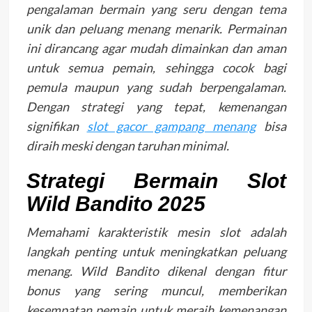
pengalaman bermain yang seru dengan tema
unik dan peluang menang menarik. Permainan
ini dirancang agar mudah dimainkan dan aman
untuk semua pemain, sehingga cocok bagi
pemula maupun yang sudah berpengalaman.
Dengan strategi yang tepat, kemenangan
signifikan
slot gacor gampang menang
bisa
diraih meski dengan taruhan minimal.
Strategi Bermain Slot
Wild Bandito 2025
Memahami karakteristik mesin slot adalah
langkah penting untuk meningkatkan peluang
menang. Wild Bandito dikenal dengan fitur
bonus yang sering muncul, memberikan
kesempatan pemain untuk meraih kemenangan