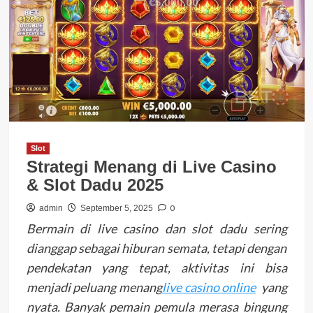
Slot
Strategi Menang di Live Casino
& Slot Dadu 2025
0
admin
September 5, 2025
Bermain di live casino dan slot dadu sering
dianggap sebagai hiburan semata, tetapi dengan
pendekatan yang tepat, aktivitas ini bisa
menjadi peluang menang
live casino online
yang
nyata. Banyak pemain pemula merasa bingung