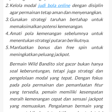
Kelola modal
judi bola online
dengan disiplin
agar permainan tetap aman dan menyenangkan.
Gunakan strategi taruhan bertahap untuk
memaksimalkan potensi kemenangan.
Amati pola kemenangan sebelumnya untuk
menentukan strategi putaran berikutnya.
Manfaatkan bonus dan free spin untuk
meningkatkan peluang jackpot.
Bermain Wild Bandito slot gacor bukan hanya
soal keberuntungan, tetapi juga strategi dan
pengelolaan modal yang tepat. Dengan fokus
pada pola permainan dan pemanfaatan fitur
yang tersedia, pemain memiliki kesempatan
meraih kemenangan cepat dan sensasi jackpot
yang memuaskan. Pengalaman bermain yang