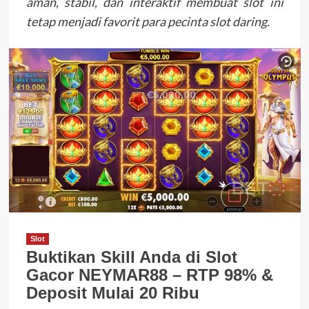
aman, stabil, dan interaktif membuat slot ini
tetap menjadi favorit para pecinta slot daring.
Slot
Buktikan Skill Anda di Slot
Gacor NEYMAR88 – RTP 98% &
Deposit Mulai 20 Ribu