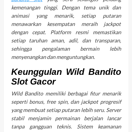
kemenangan tinggi. Dengan tema unik dan
animasi yang menarik, setiap putaran
menawarkan kesempatan meraih jackpot
dengan cepat. Platform resmi memastikan
setiap taruhan aman, adil, dan transparan,
sehingga pengalaman bermain lebih
menyenangkan dan menguntungkan.
Keunggulan Wild Bandito
Slot Gacor
Wild Bandito memiliki berbagai fitur menarik
seperti bonus, free spin, dan jackpot progresif
yang membuat setiap putaran lebih seru. Server
stabil menjamin permainan berjalan lancar
tanpa gangguan teknis. Sistem keamanan