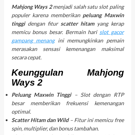
Mahjong Ways 2
menjadi salah satu slot paling
populer karena memberikan
peluang Maxwin
tinggi
dengan fitur
scatter hitam
yang kerap
memicu bonus besar. Bermain hari
slot gacor
gampang menang
ini memungkinkan pemain
merasakan sensasi kemenangan maksimal
secara cepat.
Keunggulan Mahjong
Ways 2
Peluang Maxwin Tinggi
– Slot dengan RTP
besar memberikan frekuensi kemenangan
optimal.
Scatter Hitam dan Wild
– Fitur ini memicu free
spin, multiplier, dan bonus tambahan.